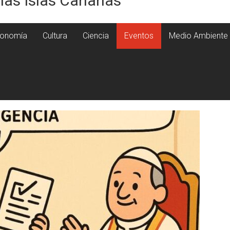
 las Islas Canarias
onomía
Cultura
Ciencia
Eventos
Medio Ambiente