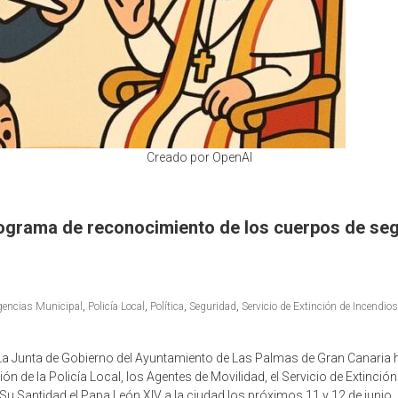
Creado por OpenAI
rograma de reconocimiento de los cuerpos de seg
gencias Municipal
,
Policía Local
,
Política
,
Seguridad
,
Servicio de Extinción de Incendio
a Junta de Gobierno del Ayuntamiento de Las Palmas de Gran Canaria ha
 de la Policía Local, los Agentes de Movilidad, el Servicio de Extinción
Su Santidad el Papa León XIV a la ciudad los próximos 11 y 12 de junio.