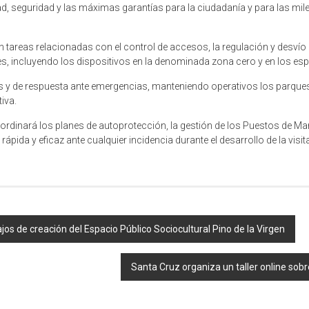
ad, seguridad y las máximas garantías para la ciudadanía y para las mil
 tareas relacionadas con el control de accesos, la regulación y desvío d
tes, incluyendo los dispositivos en la denominada zona cero y en los es
ivas y de respuesta ante emergencias, manteniendo operativos los parq
iva.
oordinará los planes de autoprotección, la gestión de los Puestos de M
ápida y eficaz ante cualquier incidencia durante el desarrollo de la visi
ajos de creación del Espacio Público Sociocultural Pino de la Virgen
Santa Cruz organiza un taller online sob