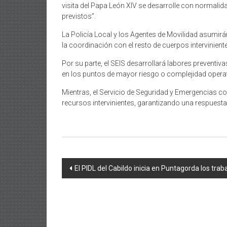
visita del Papa León XIV se desarrolle con normalid
previstos”.
La Policía Local y los Agentes de Movilidad asumirán
la coordinación con el resto de cuerpos intervinien
Por su parte, el SEIS desarrollará labores prevent
en los puntos de mayor riesgo o complejidad operat
Mientras, el Servicio de Seguridad y Emergencias c
recursos intervinientes, garantizando una respuesta r
Navegación
El PIDL del Cabildo inicia en Puntagorda los trab
de
entradas