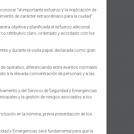
econocer “el importante esfuerzo y la implicación de
miento de carácter extraordinario para la ciudad”.
ra objetiva y planificada el esfuerzo adicional
co retributivo claro, ordenado y acordado con los
antes y durante la visita papal, declarada como gran
.
po de operativo, diferenciando entre eventos normales
ido a la elevada concentración de personas y a las
lvamento y del Servicio de Seguridad y Emergencias
nicipales y la gestión de riesgos asociados a los
inclusión en la nómina, previa presentación de los
uridad y Emergencias será fundamental para que la