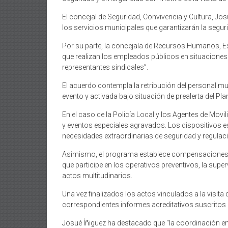
El concejal de Seguridad, Convivencia y Cultura, Jo
los servicios municipales que garantizarán la segur
Por su parte, la concejala de Recursos Humanos, Es
que realizan los empleados públicos en situacione
representantes sindicales”.
El acuerdo contempla la retribución del personal mun
evento y activada bajo situación de prealerta del 
En el caso de la Policía Local y los Agentes de Movil
y eventos especiales agravados. Los dispositivos es
necesidades extraordinarias de seguridad y regulació
Asimismo, el programa establece compensaciones esp
que participe en los operativos preventivos, la sup
actos multitudinarios.
Una vez finalizados los actos vinculados a la visita
correspondientes informes acreditativos suscritos p
Josué Íñiguez ha destacado que “la coordinación en