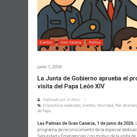
Eventos
Gran Canaria
Política
junio 1, 2026
La Junta de Gobierno aprueba el p
visita del Papa León XIV
Publicado por: El Alisio
Dispositivos especiales
,
Eventos
,
Movilidad
,
Plan de Emer
del Papa
Las Palmas de Gran Canaria, 1 de junio de 2026.
L
programa de reconocimiento de la especial dedicación
Seguridad y Emergencias con motivo de la visita de 