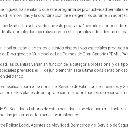
sué Íñiguez, ha señalado que este programa de productividad permitirá r
idad, la movilidad y la coordinación de emergencias durante un aconteci
ther Martín, ha subrayado que este programa “permite reconocer de mane
s de alta complejidad operativa como esta, garantizando además un mar
icipal que participe en los distintos dispositivos especiales previstos 
Plan de Emergencias Municipal de Las Palmas de Gran Canaria (PEMULPA)
idad, las cuantías varían en función de la categoría profesional y del ti
peciales previstos el 11 de junio tendrán esta última consideración deb
n del tráfico.
ecíficas para el personal del Servicio de Extinción de Incendios y Sa
ervisión de los planes de autoprotección, la coordinación de recursos mu
 de Su Santidad, el abono de estas cantidades se efectuará mediante su 
or las jefaturas de los servicios implicados.
tre Policía Local, Agentes de Movilidad, Bomberos y el Servicio de Seg