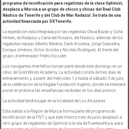
programa de tecnificación para regatistas de la clase Optimist,
desplaza a Murcia a un grupo de chicos y chicas del Real Club
Náutico de Tenerife y del Club de Mar Radazul. Se trata de una
actividad financiada por DXTenerife.
La expedición está integrada por las regatistas Olivia Bazán y Sofía
Hinken, de Radazul; y Carla del Rosario, del Náutico; además de los
regatistas nautas Alberto Medina, Santi Arozena, Jorge Saavedra,
Enrique Jiménez, Víctor Acosta y Nicolás Rodríguez. Al frente del
grupo, el entrenador Pedro Escuder.
Los navegantes tinerfeños toman parte desde este domingo en un
clinic de Gold Winds Academy. La actividad consta de tres días de
entrenamiento y, a partir del miércoles 1 y hasta el sábado 3 de julio,
de la celebración de la Regata Fundación Ingenio, donde se intentará
poner en práctica las enseñanzas recibidas en los días previos.
La actividad tendrá lugar en la localidad de Los Alcázares.
Esta salida a la Región de Murcia forma parte del programa de
tecnificación de la FIVT y que este mismo mes de junio desplazó a
otro grupo de regatistas de Optimist a la isla de Fuerteventura, para