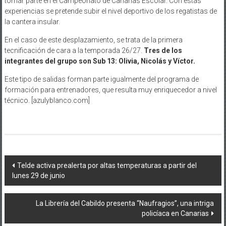
tomar parte en el Campeonato de Canarias Escolar. Con estas
experiencias se pretende subir el nivel deportivo de los regatistas de
la cantera insular.
En el caso de este desplazamiento, se trata de la primera
tecnificación de cara a la temporada 26/27.
Tres de los
integrantes del grupo son Sub 13: Olivia, Nicolás y Víctor.
Este tipo de salidas forman parte igualmente del programa de
formación para entrenadores, que resulta muy enriquecedor a nivel
técnico. [azulyblanco.com]
Navegación
Telde activa prealerta por altas temperaturas a partir del
lunes 29 de junio
de
entradas
La Librería del Cabildo presenta “Naufragios”, una intriga
policíaca en Canarias