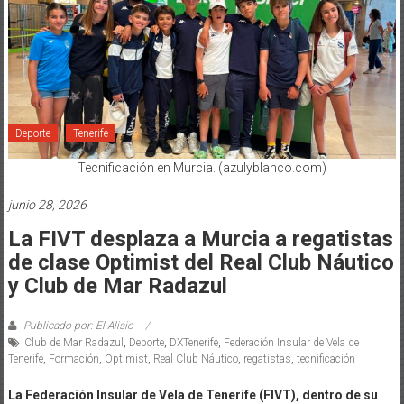
Deporte
Tenerife
Tecnificación en Murcia. (azulyblanco.com)
junio 28, 2026
La FIVT desplaza a Murcia a regatistas
de clase Optimist del Real Club Náutico
y Club de Mar Radazul
Publicado por: El Alisio
Club de Mar Radazul
,
Deporte
,
DXTenerife
,
Federación Insular de Vela de
Tenerife
,
Formación
,
Optimist
,
Real Club Náutico
,
regatistas
,
tecnificación
La Federación Insular de Vela de Tenerife (FIVT), dentro de su