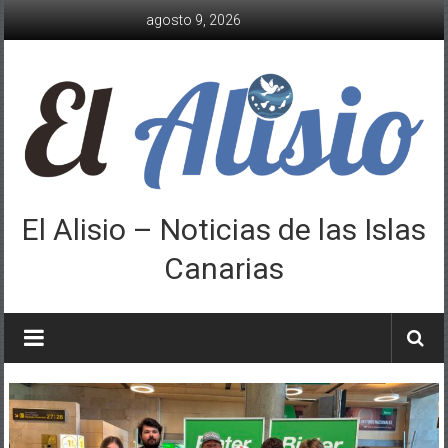
Saltar
agosto 9, 2026
al
contenido
El Alisio – Noticias de las Islas
Canarias