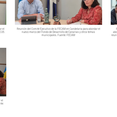
r el
Reunión del Comité Ejecutivo de la FECAM en Candelaria para abordar el
2026.
nuevo marco del Fondo de Desarrollo de Canarias y otros temas
abo
municipales. Fuente: FECAM
reun
 el
nte: