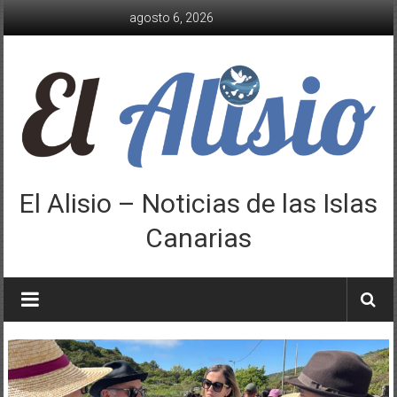
Saltar
agosto 6, 2026
al
contenido
El Alisio – Noticias de las Islas
Canarias