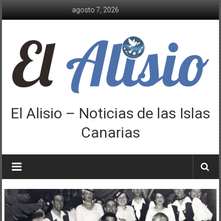
Saltar
agosto 7, 2026
al
contenido
El Alisio – Noticias de las Islas
Canarias