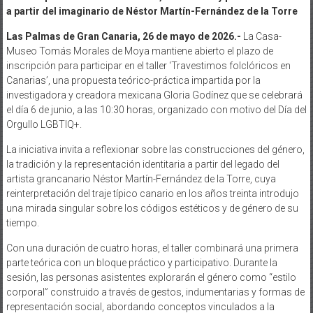
a partir del imaginario de Néstor Martín-Fernández de la Torre
Las Palmas de Gran Canaria, 26 de mayo de 2026.-
La Casa-
Museo Tomás Morales de Moya mantiene abierto el plazo de
inscripción para participar en el taller ‘Travestimos folclóricos en
Canarias’, una propuesta teórico-práctica impartida por la
investigadora y creadora mexicana Gloria Godínez que se celebrará
el día 6 de junio, a las 10:30 horas, organizado con motivo del Día del
Orgullo LGBTIQ+.
La iniciativa invita a reflexionar sobre las construcciones del género,
la tradición y la representación identitaria a partir del legado del
artista grancanario Néstor Martín-Fernández de la Torre, cuya
reinterpretación del traje típico canario en los años treinta introdujo
una mirada singular sobre los códigos estéticos y de género de su
tiempo.
Con una duración de cuatro horas, el taller combinará una primera
parte teórica con un bloque práctico y participativo. Durante la
sesión, las personas asistentes explorarán el género como “estilo
corporal” construido a través de gestos, indumentarias y formas de
representación social, abordando conceptos vinculados a la