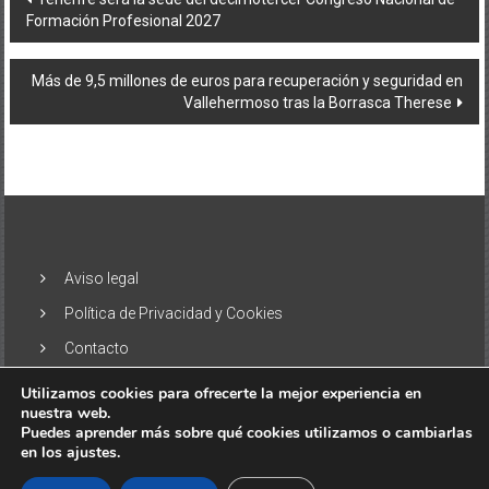
Formación Profesional 2027
de
entradas
Más de 9,5 millones de euros para recuperación y seguridad en
Vallehermoso tras la Borrasca Therese
Aviso legal
Política de Privacidad y Cookies
Contacto
Utilizamos cookies para ofrecerte la mejor experiencia en
nuestra web.
Puedes aprender más sobre qué cookies utilizamos o cambiarlas
en los ajustes.
Copyright © 2026
El Alisio – Noticias de las Islas Canarias
. Todos
los derechos reservados. Tema:
ColorNews
por ThemeGrill.