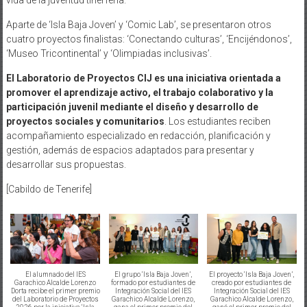
Aparte de ‘Isla Baja Joven’ y ‘Comic Lab’, se presentaron otros
cuatro proyectos finalistas: ‘Conectando culturas’, ‘Encijéndonos’,
‘Museo Tricontinental’ y ‘Olimpiadas inclusivas’.
El Laboratorio de Proyectos CIJ es una iniciativa orientada a
promover el aprendizaje activo, el trabajo colaborativo y la
participación juvenil mediante el diseño y desarrollo de
proyectos sociales y comunitarios
. Los estudiantes reciben
acompañamiento especializado en redacción, planificación y
gestión, además de espacios adaptados para presentar y
desarrollar sus propuestas.
[Cabildo de Tenerife]
El alumnado del IES
El grupo ‘Isla Baja Joven’,
El proyecto ‘Isla Baja Joven’,
Garachico Alcalde Lorenzo
formado por estudiantes de
creado por estudiantes de
Dorta recibe el primer premio
Integración Social del IES
Integración Social del IES
del Laboratorio de Proyectos
Garachico Alcalde Lorenzo,
Garachico Alcalde Lorenzo,