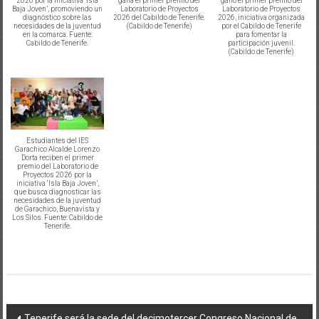
2026 por la iniciativa ‘Isla
gana el primer premio del
ganó el primer premio del
Baja Joven’, promoviendo un
Laboratorio de Proyectos
Laboratorio de Proyectos
diagnóstico sobre las
2026 del Cabildo de Tenerife.
2026, iniciativa organizada
necesidades de la juventud
(Cabildo de Tenerife)
por el Cabildo de Tenerife
en la comarca. Fuente:
para fomentar la
Cabildo de Tenerife.
participación juvenil.
(Cabildo de Tenerife)
Estudiantes del IES
Garachico Alcalde Lorenzo
Dorta reciben el primer
premio del Laboratorio de
Proyectos 2026 por la
iniciativa ‘Isla Baja Joven’,
que busca diagnosticar las
necesidades de la juventud
de Garachico, Buenavista y
Los Silos. Fuente: Cabildo de
Tenerife.
Navegación
Tenerife será la sede del decimotercer Congreso Nacional de