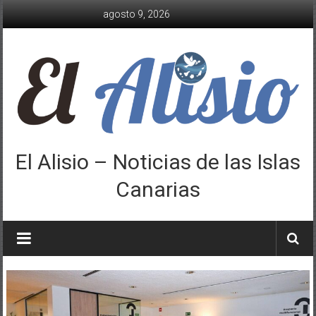
Saltar
agosto 9, 2026
al
contenido
El Alisio – Noticias de las Islas
Canarias