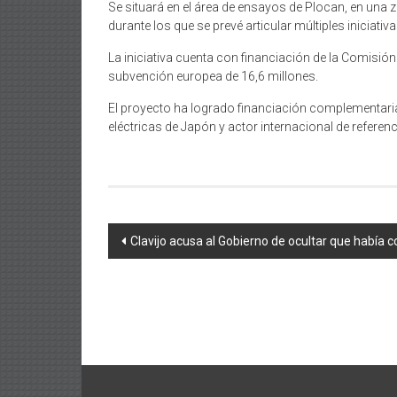
Se situará en el área de ensayos de Plocan, en una
durante los que se prevé articular múltiples iniciativ
La iniciativa cuenta con financiación de la Comisi
subvención europea de 16,6 millones.
El proyecto ha logrado financiación complementaria
eléctricas de Japón y actor internacional de referen
Navegación
Clavijo acusa al Gobierno de ocultar que había 
de
entradas