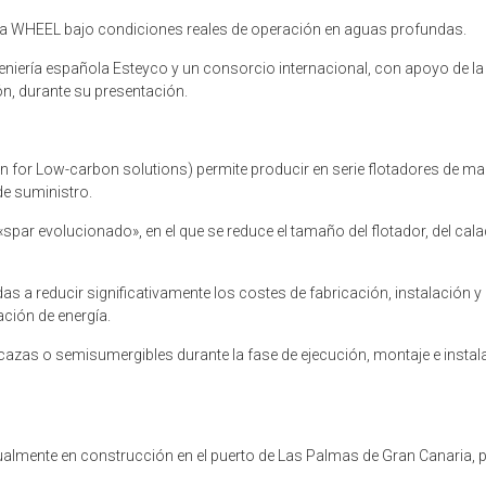
logía WHEEL bajo condiciones reales de operación en aguas profundas.
ngeniería española Esteyco y un consorcio internacional, con apoyo de 
ón, durante su presentación.
 for Low-carbon solutions) permite producir en serie flotadores de man
de suministro.
«spar evolucionado», en el que se reduce el tamaño del flotador, del calad
s a reducir significativamente los costes de fabricación, instalación y
ación de energía.
barcazas o semisumergibles durante la fase de ejecución, montaje e instal
ctualmente en construcción en el puerto de Las Palmas de Gran Canaria,