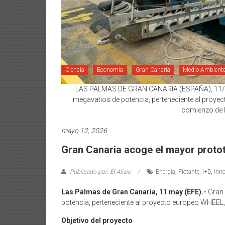
Ciencia
Economía
Gran Canaria
Medio Ambient
LAS PALMAS DE GRAN CANARIA (ESPAÑA), 11/05/2
megavatios de potencia, perteneciente al proye
comienzo de l
mayo 12, 2026
Gran Canaria acoge el mayor protot
Publicado por: El Alisio
Energía
,
Flotante
,
I+D
,
Inn
Las Palmas de Gran Canaria, 11 may (EFE).-
Gran 
potencia, perteneciente al proyecto europeo WHEEL,
Objetivo del proyecto