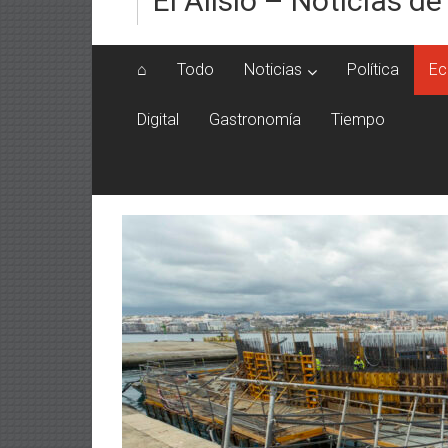
El Alisio – Noticias de
⌂
Todo
Noticias
Política
Ec
Digital
Gastronomía
Tiempo