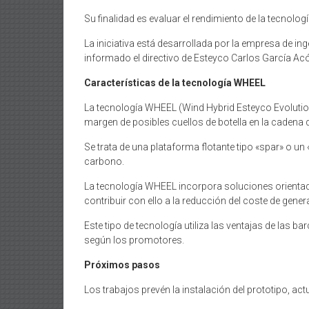
Su finalidad es evaluar el rendimiento de la tecno
La iniciativa está desarrollada por la empresa de i
informado el directivo de Esteyco Carlos García Ac
Características de la tecnología WHEEL
La tecnología WHEEL (Wind Hybrid Esteyco Evolution
margen de posibles cuellos de botella en la cadena 
Se trata de una plataforma flotante tipo «spar» o un 
carbono.
La tecnología WHEEL incorpora soluciones orientada
contribuir con ello a la reducción del coste de gener
Este tipo de tecnología utiliza las ventajas de las 
según los promotores.
Próximos pasos
Los trabajos prevén la instalación del prototipo, a