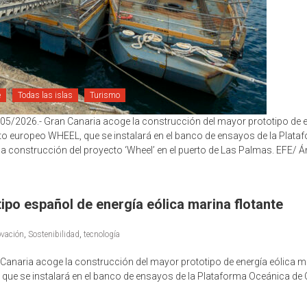
e
Todas las islas
Turismo
026.- Gran Canaria acoge la construcción del mayor prototipo de ener
cto europeo WHEEL, que se instalará en el banco de ensayos de la Plata
a construcción del proyecto ‘Wheel’ en el puerto de Las Palmas. EFE/ Á
ipo español de energía eólica marina flotante
ovación
,
Sostenibilidad
,
tecnología
Canaria acoge la construcción del mayor prototipo de energía eólica ma
 que se instalará en el banco de ensayos de la Plataforma Oceánica de 