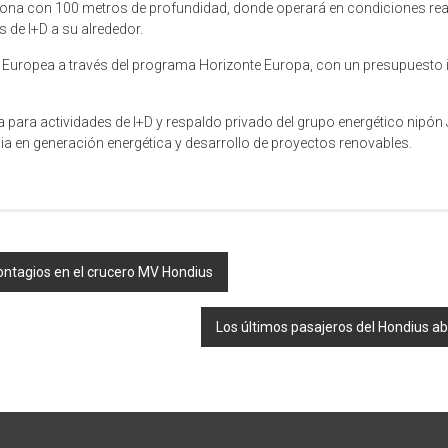
 zona con 100 metros de profundidad, donde operará en condiciones real
as de I+D a su alrededor.
ón Europea a través del programa Horizonte Europa, con un presupuesto i
 para actividades de I+D y respaldo privado del grupo energético nipón
cia en generación energética y desarrollo de proyectos renovables.
contagios en el crucero MV Hondius
Los últimos pasajeros del Hondius ab