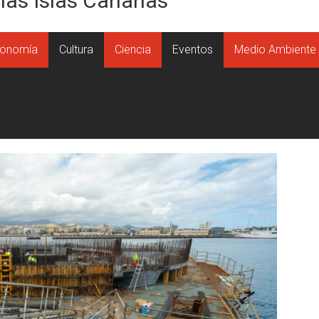
 las Islas Canarias
onomía
Cultura
Ciencia
Eventos
Medio Ambiente