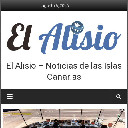
Saltar
agosto 6, 2026
al
contenido
El Alisio – Noticias de las Islas
Canarias