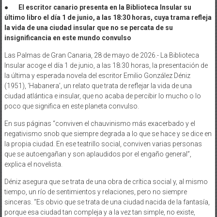
● El escritor canario presenta en la Biblioteca Insular su
último libro el día 1 de junio, a las 18:30 horas, cuya trama refleja
la vida de una ciudad insular que no se percata de su
insignificancia en este mundo convulso
Las Palmas de Gran Canaria, 28 de mayo de 2026.- La Biblioteca
Insular acoge el día 1 de junio, a las 18:30 horas, la presentación de
la última y esperada novela del escritor Emilio González Déniz
(1951), ‘Habanera’, un relato que trata de reflejar la vida de una
ciudad atlántica e insular, que no acaba de percibir lo mucho o lo
poco que significa en este planeta convulso.
En sus páginas “conviven el chauvinismo más exacerbado y el
negativismo snob que siempre degrada a lo que se hace y se dice en
la propia ciudad. En ese teatrillo social, conviven varias personas
que se autoengañan y son aplaudidos por el engaño general”,
explica el novelista.
Déniz asegura que se trata de una obra de crítica social y, al mismo
tiempo, un río de sentimientos y relaciones, pero no siempre
sinceras. “Es obvio que se trata de una ciudad nacida de la fantasía,
porque esa ciudad tan compleja y a la vez tan simple, no existe,