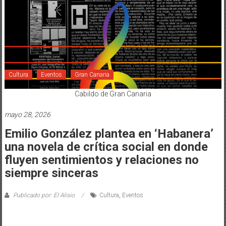
Cultura
Eventos
Gran Canaria
Cabildo de Gran Canaria
mayo 28, 2026
Emilio González plantea en ‘Habanera’
una novela de crítica social en donde
fluyen sentimientos y relaciones no
siempre sinceras
Publicado por: El Alisio
Cultura
,
Eventos