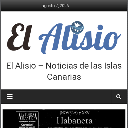
Saltar
agosto 7, 2026
al
contenido
El Alisio – Noticias de las Islas
Canarias