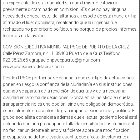
un expediente de esta magnitud sin que el mismo estuviera
previamente dictaminado en comisión. «Es que no hay ninguna
necesidad de hacer esto, de faltarnos el respeto de esta manera», ha
afirmado el líder socialista, recalcando que la urgencia fue
rechazada no por criterio político, sino porque los propios informes
técnicos no la avalan.
COMISIÓN EJECUTIVA MUNICIPAL PSOE DE PUERTO DE LA CRUZ
Calle Pérez Zamora, nº 11, 38400 Puerto de la Cruz Teléfono:
922.38.26.65 agrupacionpsoepuerto@gmail.com
www.psoepuertodelacruz.com
Desde el PSOE portuense se denuncia que este tipo de actuaciones
ponen en riesgo la confianza de la ciudadanía en sus instituciones
cuando se apartan de la rendición de cuentas y de la necesaria
claridad en la toma de decisiones. González ha insistido en que la
transparencia no es una opción, sino una obligación democrática,
especialmente en asuntos de gran impacto económico y político. El
grupo socialista considera además que el actual gobierno local está
actuando con una preocupante falta de sensibilidad institucional al
no facilitar un debate abierto y suficiente sobre una modificación
presupuestaria de tan elevada cuantía, que afecta directamente al