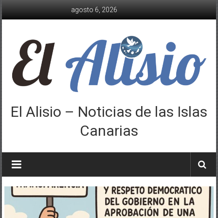
Saltar
agosto 6, 2026
al
contenido
El Alisio – Noticias de las Islas
Canarias