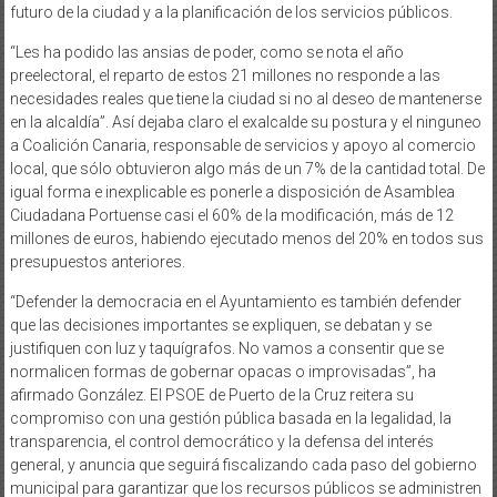
futuro de la ciudad y a la planificación de los servicios públicos.
“Les ha podido las ansias de poder, como se nota el año
preelectoral, el reparto de estos 21 millones no responde a las
necesidades reales que tiene la ciudad si no al deseo de mantenerse
en la alcaldía”. Así dejaba claro el exalcalde su postura y el ninguneo
a Coalición Canaria, responsable de servicios y apoyo al comercio
local, que sólo obtuvieron algo más de un 7% de la cantidad total. De
igual forma e inexplicable es ponerle a disposición de Asamblea
Ciudadana Portuense casi el 60% de la modificación, más de 12
millones de euros, habiendo ejecutado menos del 20% en todos sus
presupuestos anteriores.
“Defender la democracia en el Ayuntamiento es también defender
que las decisiones importantes se expliquen, se debatan y se
justifiquen con luz y taquígrafos. No vamos a consentir que se
normalicen formas de gobernar opacas o improvisadas”, ha
afirmado González. El PSOE de Puerto de la Cruz reitera su
compromiso con una gestión pública basada en la legalidad, la
transparencia, el control democrático y la defensa del interés
general, y anuncia que seguirá fiscalizando cada paso del gobierno
municipal para garantizar que los recursos públicos se administren