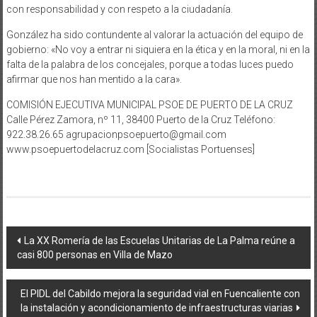
con responsabilidad y con respeto a la ciudadanía.
González ha sido contundente al valorar la actuación del equipo de
gobierno: «No voy a entrar ni siquiera en la ética y en la moral, ni en la
falta de la palabra de los concejales, porque a todas luces puedo
afirmar que nos han mentido a la cara».
COMISIÓN EJECUTIVA MUNICIPAL PSOE DE PUERTO DE LA CRUZ
Calle Pérez Zamora, nº 11, 38400 Puerto de la Cruz Teléfono:
922.38.26.65 agrupacionpsoepuerto@gmail.com
www.psoepuertodelacruz.com [Socialistas Portuenses]
Navegación
La XX Romería de las Escuelas Unitarias de La Palma reúne a
casi 800 personas en Villa de Mazo
de
entradas
El PIDL del Cabildo mejora la seguridad vial en Fuencaliente con
la instalación y acondicionamiento de infraestructuras viarias