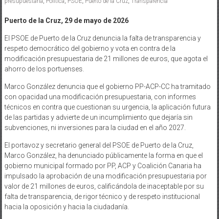
presupuestaria
,
Política
,
PSOE
,
Puerto de la Cruz
,
Transparencia
Puerto de la Cruz, 29 de mayo de 2026
El PSOE de Puerto de la Cruz denuncia la falta de transparencia y
respeto democrático del gobierno y vota en contra de la
modificación presupuestaria de 21 millones de euros, que agota el
ahorro de los portuenses.
Marco González denuncia que el gobierno PP-ACP-CC ha tramitado
con opacidad una modificación presupuestaria, con informes
técnicos en contra que cuestionan su urgencia, la aplicación futura
de las partidas y advierte de un incumplimiento que dejaría sin
subvenciones, ni inversiones para la ciudad en el año 2027.
El portavoz y secretario general del PSOE de Puerto de la Cruz,
Marco González, ha denunciado públicamente la forma en que el
gobierno municipal formado por PP, ACP y Coalición Canaria ha
impulsado la aprobación de una modificación presupuestaria por
valor de 21 millones de euros, calificándola de inaceptable por su
falta de transparencia, de rigor técnico y de respeto institucional
hacia la oposición y hacia la ciudadanía.