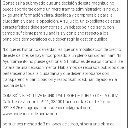
González ha subrayado que una decisión de esta magnitud no
puede abordarse como un mero trámite administrativo, sino que
exige una información clara, detallada y comprensible para la
ciudadanía y para la oposición. A su juicio, un expediente de estas
características debe someterse a un debate político serio, con
tiempo suficiente para su análisis y con pleno respeto a los
principios democráticos que deben regir la gestión pública.
“Lo que es histórico de verdad, es que una modificación de crédito
de este calibre, se haya incorporado a un pleno sin dictaminar”. “El
Ayuntamiento no puede gestionar 21 millones de euros como si se
tratara de una decisión menor. Hablamos de recursos públicos que
pertenecen a toda la ciudadanía y que deben aprobarse con
transparencia, participación y responsabilidad, han dejado en la
hucha de los
COMISIÓN EJECUTIVA MUNICIPAL PSOE DE PUERTO DE LA CRUZ
Calle Pérez Zamora, nº 11, 38400 Puerto de la Cruz Teléfono:
922.38.26.65 agrupacionpsoepuerto@gmail.com
www.psoepuertodelacruz.com
portuenses menos de 3 millones de euros, ni para una obra de