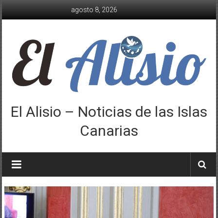
Saltar
agosto 8, 2026
al
contenido
El Alisio – Noticias de las Islas
Canarias