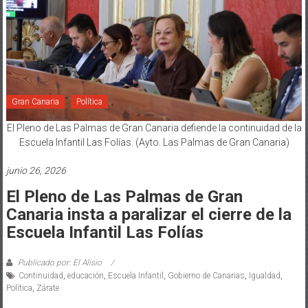
Gran Canaria
Política
El Pleno de Las Palmas de Gran Canaria defiende la continuidad de la
Escuela Infantil Las Folías. (Ayto. Las Palmas de Gran Canaria)
junio 26, 2026
El Pleno de Las Palmas de Gran
Canaria insta a paralizar el cierre de la
Escuela Infantil Las Folías
Publicado por: El Alisio
Continuidad
,
educación
,
Escuela Infantil
,
Gobierno de Canarias
,
Igualdad
,
Política
,
Zárate