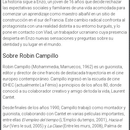
La historia sigue a Enzo, un joven de 16 años que decide rechazar
las expectativas sociales y familiares de una vida acomodada para
comenzar un aprendizaje como maestro albañil en un sitio de
construcción en el sur de Francia. Este cambio radical confronta al
protagonista con una realidad distinta a su entorno burgués, y lo
pone en contacto con Vlad, un trabajador ucraniano cuya presencia
despierta en Enzo nuevas sensaciones y preguntas sobre su
identidad y su lugar en el mundo.
Sobre Robin Campillo
Robin Campillo (Mohammedia, Marruecos, 1962) es un guionista,
editor y director de cine francés de destacada trayectoria en el cine
europeo contemporáneo. Campillo ingresó en la escuela de cine
IDHEC (actualmente La Fémis) a principios de los años 80, donde
conoció a su colaborador creativo y amigo de toda la vida, Laurent
Cantet.
Desde finales de los años 1990, Campillo trabajó como montador y
guionista, colaborando con Cantet en varias películas importantes,
entre ellas
El empleo del tiempo
(L’Emploi du temps, 2001),
Hacia el
Sur
(Vers le sud, 2005) y
La Clase
(Entre les murs, 2008), Palma de