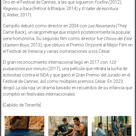
Oro en el Festival de Cannes, a las que siguieron
Foxfire
(2012),
Regreso a Ítaca
(Retour à Ithaque, 2014) y
El taller de escritura
(L’Atelier, 2017).
Campillo debutó como director en 2004 con
Les Revenants
(They
Came Back), un largometraje que inspiró posteriormente la popular
serie homónima. Su segundo film como director fue
Chicos del Este
(
Eastern Boys
, 2013), que obtuvo el Premio Orizzonti al Mejor Film en
el Festival de Venecia y varias nominaciones a los César.
El gran reconocimiento internacional llegó en 2017 con
120
pulsaciones por minuto
(2017), una película que retrata la lucha de
activistas contra el SIDA y que ganó el Gran Premio del Jurado en el
Festival de Cannes, así como múltiples premios César. En 2023
dirigió
La isla roja
, un drama basado en recuerdos de su infancia que
compitió en festivales internacionales.
[Cabildo de Tenerife]