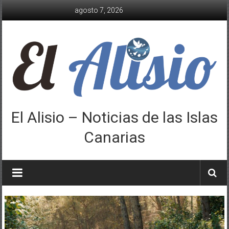
Saltar
agosto 7, 2026
al
contenido
El Alisio – Noticias de las Islas
Canarias