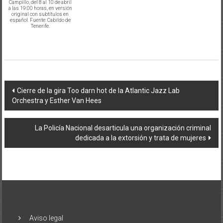
Campillo, del 8 al 10 de abril
a las 19:00 horas, en versión
original con subtítulos en
español. Fuente: Cabildo de
Tenerife.
Navegación
Cierre de la gira Too darn hot de la Atlantic Jazz Lab
Orchestra y Esther Van Hees
de
entradas
La Policía Nacional desarticula una organización criminal
dedicada a la extorsión y trata de mujeres
Aviso legal