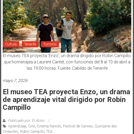
Cultura
Tenerife
Turismo
El museo TEA proyecta ‘Enzo’, un drama dirigido por Robin Campillo
que homenajea a Laurent Cantet, con funciones del 8 al 10 de abril a
las 19:00 horas. Fuente: Cabildo de Tenerife
mayo 7, 2026
El museo TEA proyecta Enzo, un drama
de aprendizaje vital dirigido por Robin
Campillo
Publicado por: El Alisio
Aprendizaje
,
Cine
,
Cinema francés
,
Festival de Cannes
,
Quinzaine des
Cinéastes
,
Robin Campillo
,
TEA