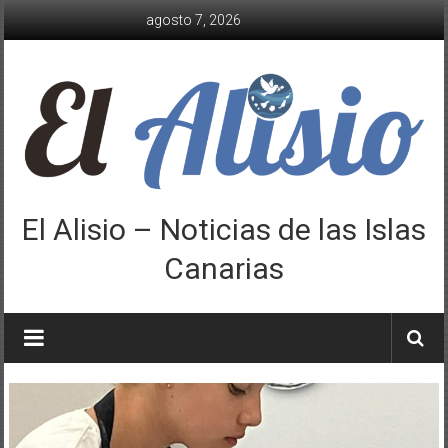
Saltar
agosto 7, 2026
al
contenido
El Alisio – Noticias de las Islas
Canarias