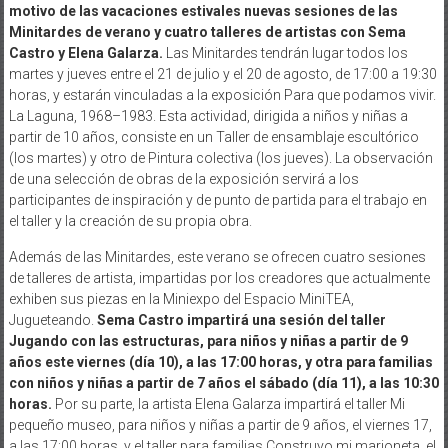
motivo de las vacaciones estivales nuevas sesiones de las
Minitardes de verano y cuatro talleres de artistas con Sema
Castro y Elena Galarza.
Las Minitardes tendrán lugar todos los
martes y jueves entre el 21 de julio y el 20 de agosto, de 17:00 a 19:30
horas, y estarán vinculadas a la exposición Para que podamos vivir.
La Laguna, 1968–1983. Esta actividad, dirigida a niños y niñas a
partir de 10 años, consiste en un Taller de ensamblaje escultórico
(los martes) y otro de Pintura colectiva (los jueves). La observación
de una selección de obras de la exposición servirá a los
participantes de inspiración y de punto de partida para el trabajo en
el taller y la creación de su propia obra.
Además de las Minitardes, este verano se ofrecen cuatro sesiones
de talleres de artista, impartidas por los creadores que actualmente
exhiben sus piezas en la Miniexpo del Espacio MiniTEA,
Jugueteando.
Sema Castro impartirá una sesión del taller
Jugando con las estructuras, para niños y niñas a partir de 9
años este viernes (día 10), a las 17:00 horas, y otra para familias
con niños y niñas a partir de 7 años el sábado (día 11), a las 10:30
horas.
Por su parte, la artista Elena Galarza impartirá el taller Mi
pequeño museo, para niños y niñas a partir de 9 años, el viernes 17,
a las 17:00 horas, y el taller para familias Construyo mi marioneta, el