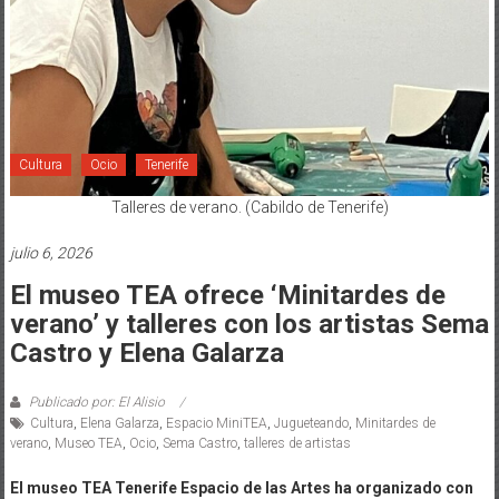
Cultura
Ocio
Tenerife
Talleres de verano. (Cabildo de Tenerife)
julio 6, 2026
El museo TEA ofrece ‘Minitardes de
verano’ y talleres con los artistas Sema
Castro y Elena Galarza
Publicado por: El Alisio
Cultura
,
Elena Galarza
,
Espacio MiniTEA
,
Jugueteando
,
Minitardes de
verano
,
Museo TEA
,
Ocio
,
Sema Castro
,
talleres de artistas
El museo TEA Tenerife Espacio de las Artes ha organizado con