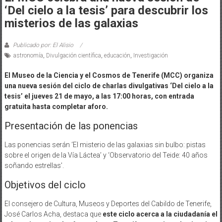
‘Del cielo a la tesis’ para descubrir los
misterios de las galaxias
Publicado por: El Alisio
astronomía
,
Divulgación científica
,
educación
,
Investigación
El Museo de la Ciencia y el Cosmos de Tenerife (MCC) organiza
una nueva sesión del ciclo de charlas divulgativas ‘Del cielo a la
tesis’ el jueves 21 de mayo, a las 17:00 horas, con entrada
gratuita hasta completar aforo.
Presentación de las ponencias
Las ponencias serán ‘El misterio de las galaxias sin bulbo: pistas
sobre el origen de la Vía Láctea’ y ‘Observatorio del Teide: 40 años
soñando estrellas’.
Objetivos del ciclo
El consejero de Cultura, Museos y Deportes del Cabildo de Tenerife,
José Carlos Acha, destaca que
este ciclo acerca a la ciudadanía el