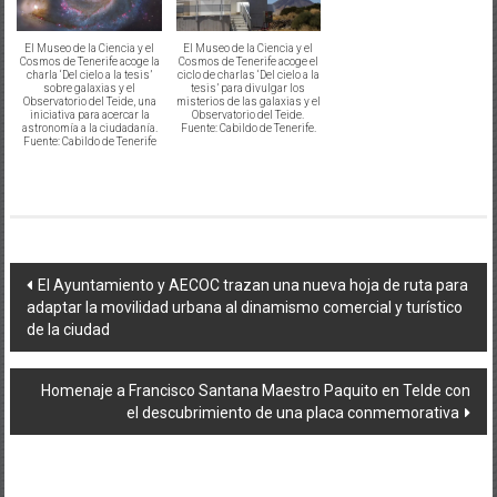
El Museo de la Ciencia y el
El Museo de la Ciencia y el
Cosmos de Tenerife acoge la
Cosmos de Tenerife acoge el
charla ‘Del cielo a la tesis’
ciclo de charlas ‘Del cielo a la
sobre galaxias y el
tesis’ para divulgar los
Observatorio del Teide, una
misterios de las galaxias y el
iniciativa para acercar la
Observatorio del Teide.
astronomía a la ciudadanía.
Fuente: Cabildo de Tenerife.
Fuente: Cabildo de Tenerife
Navegación
El Ayuntamiento y AECOC trazan una nueva hoja de ruta para
adaptar la movilidad urbana al dinamismo comercial y turístico
de
de la ciudad
entradas
Homenaje a Francisco Santana Maestro Paquito en Telde con
el descubrimiento de una placa conmemorativa