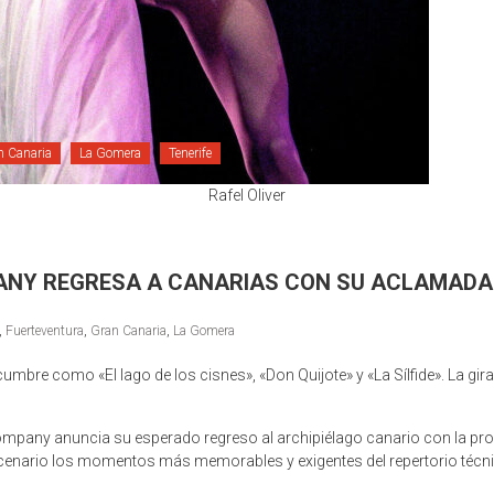
n Canaria
La Gomera
Tenerife
Rafel Oliver
ANY REGRESA A CANARIAS CON SU ACLAMADA 
,
Fuerteventura
,
Gran Canaria
,
La Gomera
umbre como «El lago de los cisnes», «Don Quijote» y «La Sílfide». La gira
Company anuncia su esperado regreso al archipiélago canario con la prod
nario los momentos más memorables y exigentes del repertorio técnico