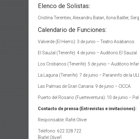
Elenco de Solistas:
Cristina Terentiev, Alexandru Balan, Ilona Baitler, S
Calendario de Funciones:
Valverde (El Hierro): 3 de junio – Teatro Asabanos.
El Sauzal (Tenerife): 4 de junio – Auditorio El Sauzal.
Los Cristianos (Tenerife): 5 de junio – Auditorio Infa
La Laguna (Tenerife): 7 de junio – Paraninfo de la UL
Las Palmas de Gran Canaria: 9 de junio – CICCA.
Puerto del Rosario (Fuerteventura): 10 de junio – P
Contacto de prensa (Entrevistas e invitaciones):
Responsable: Rafel Oliver
Teléfono: 622 328 722
[Rafel Oliver]