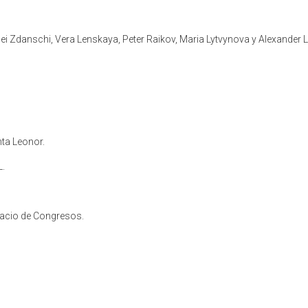
ergei Zdanschi, Vera Lenskaya, Peter Raikov, Maria Lytvynova y Alexander L
nta Leonor.
L.
alacio de Congresos.