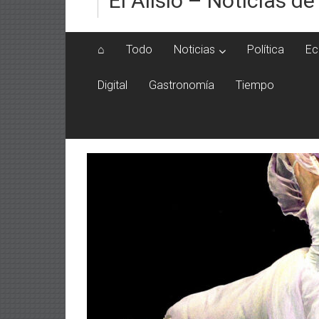
El Alisio – Noticias de
⌂
Todo
Noticias
Política
Ec
Digital
Gastronomía
Tiempo