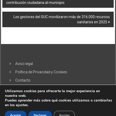
contribución ciudadana al municipio
de
entradas
Los gestores del SUC movilizaron más de 316.000 recursos
sanitarios en 2025
Aviso legal
Política de Privacidad y Cookies
Contacto
Utilizamos cookies para ofrecerte la mejor experiencia en
nuestra web.
Puedes aprender más sobre qué cookies utilizamos o cambiarlas
en los ajustes.
Copyright © 2026
El Alisio – Noticias de las Islas Canarias
. Todos
los derechos reservados. Tema:
ColorNews
por ThemeGrill.
Aceptar
Rechazar
Ajustes