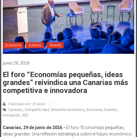
Economía
Eventos
Tenerife
junio 29, 2026
El foro “Economías pequeñas, ideas
grandes” reivindica una Canarias más
competitiva e innovadora
Publicado por: El Alisio
Canarias
,
Competitividad
,
Desarrollo económico
,
Economía
,
Eventos
,
Innovación
,
REF
Canarias, 29 de junio de 2026.-
El foro “Economías pequeñas,
ideas grandes. Una reflexión estratégica sobre el futuro económico