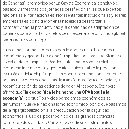
de Canarias”, promovido por La Gaveta Económica, concluyó el
pasado viernes tras dos jornadas de reflexión en las que expertos
nacionales e internacionales, representantes institucionales y líderes
empresariales coincidieron en la necesidad de reforzar la
competitividad, la productividad y la capacidad de adaptación de
Canarias para afrontar los retos de un escenario económico global
cada vez más complejo.
La segunda jornada comenzó con la conferencia “El desorden
económico y geopolítico global”, impartida por Federico Steinberg,
investigador principal del Real Instituto Elcano y especialista en
economía internacional y geopolítica, quien analizó la posición
estratégica del Archipiélago en un contexto internacional marcado
por las tensiones geopolíticas, la transformación tecnológica y la
reconfiguración de las cadenas de valor. Al respecto, Steinberg
afirmó que
“la geopolítica le ha hecho una OPA hostil a la
economía”
, porque “los viejos paradigmas económicos se
derrumban: vuelve el nacionalismo económico, por lo que pasamos
de la hiperglobalización a la preocupación por la seguridad
económica, el uso del poder político de las grandes potencias
como Estados Unidos o China a través de sus instrumentos
económicos, como los puntos de estrangulamiento en la economía