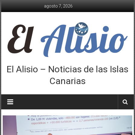
Saltar
agosto 7, 2026
al
contenido
El Alisio – Noticias de las Islas
Canarias