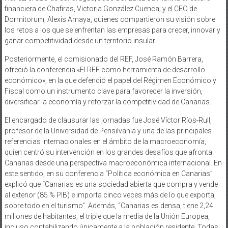
financiera de Chafiras, Victoria González Cuenca; y el CEO de
Dormitorum, Alexis Amaya, quienes compartieron su visión sobre
los retos a los que se enfrentan las empresas para crecer, innovar y
ganar competitividad desde un territorio insular.
Posteriormente, el comisionado del REF, José Ramón Barrera,
ofreció la conferencia «El REF como herramienta de desarrollo
económico», en la que defendió el papel del Régimen Económico y
Fiscal como un instrumento clave para favorecer la inversión,
diversificar la economía y reforzar la competitividad de Canarias.
El encargado de clausurar las jornadas fue José Víctor Ríos-Rull,
profesor de la Universidad de Pensilvania y una de las principales
referencias internacionales en el ámbito de la macroeconomía,
quien centró su intervención en los grandes desafíos que afronta
Canarias desde una perspectiva macroeconómica internacional. En
este sentido, en su conferencia “Política económica en Canarias”
explicó que “Canarias es una sociedad abierta que compra y vende
al exterior (85 % PIB) e importa cinco veces más de lo que exporta,
sobre todo en el turismo”. Además, “Canarias es densa, tiene 2,24
millones de habitantes, el triple que la media de la Unión Europea,
incluso contabilizando únicamente a la población residente. Todas