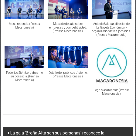
Mesa redonda. (Prensa
Mesa de debate sobre
Antonio Salazar, director de
Macaronesia)
empresas y competitividad.
La Gaveta Económica y
(Prensa Macaronesia)
organizador de las jornadas.
(Prensa Macaronesia)
Federico Steinberg durante
Detalle del público asistente.
su ponencia. (Prensa
(Prensa Macaronesia)
Macaronesia)
Logo Macaronesia (Prensa
Macaronesia)
Navegación
La gala ‘Breña Alta son sus personas’ reconoce la