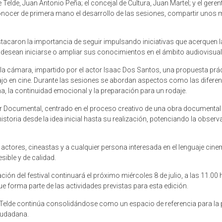
e Telde, Juan Antonio Peña; el concejal de Cultura, Juan Martel; y el geren
conocer de primera mano el desarrollo de las sesiones, compartir uno
stacaron la importancia de seguir impulsando iniciativas que acerquen la 
desean iniciarse o ampliar sus conocimientos en el ámbito audiovisual
e la cámara, impartido por el actor Isaac Dos Santos, una propuesta prác
bajo en cine. Durante las sesiones se abordan aspectos como las diferenc
ha, la continuidad emocional y la preparación para un rodaje.
aller Documental, centrado en el proceso creativo de una obra documenta
historia desde la idea inicial hasta su realización, potenciando la obser
 actores, cineastas y a cualquier persona interesada en el lenguaje ci
sible y de calidad.
n del festival continuará el próximo miércoles 8 de julio, a las 11.00 
que forma parte de las actividades previstas para esta edición.
e Telde continúa consolidándose como un espacio de referencia para la
iudadana.