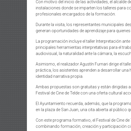
Con motivo del inicio de las actividades, el alcalde d
instalaciones donde se imparten los talleres para 
profesionales encargados de la formación.
Durante la visita, los representantes municipales de
generan oportunidades de aprendizaje para quienes 
La programación incluye el taller Interpretación ant
principales herramientas interpretativas para el tra
audiovisual, la naturalidad ante la cámara, la escuc
Asimismo, el realizador Agustín Furnari dirige el t
práctica, los asistentes aprenden a desarrollar una 
identidad narrativa propia.
Ambas propuestas son gratuitas y están dirigidas a
Festival de Cine de Telde con una oferta cultural acce
El Ayuntamiento recuerda, además, que la programació
en la plaza de San Juan, una cita abierta al público 
Con este programa formativo, el Festival de Cine d
combinando formación, creación y participación c