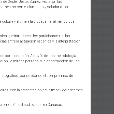
te de Gestel, Jesús Suárez, visitaron las
s momentos con el alumnado y saludar a los
cultura y el cine a la ciudadanía, al tiempo que
.
tica que introduce a los participantes en las
ias entre la actuación escénica y la interpretación
l de corta duración. A través de una metodología
vación, la mirada personal y la construcción de una
nematográfico, consolidando el compromiso del
horas, con la presentación del leitmotiv del certamen
 promoción del audiovisual en Canarias,