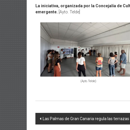
La iniciativa, organizada por la Concejalía de Cul
emergente.
[Ayto. Telde]
(Ayto. Telde)
Navegación
Las Palmas de Gran Canaria regula las terrazas e
de