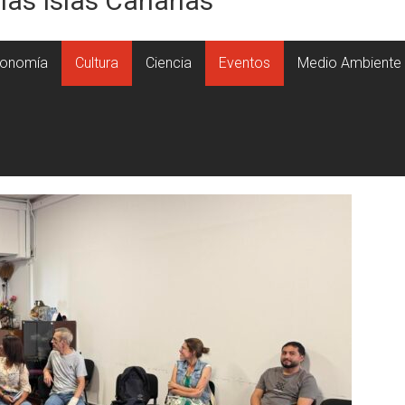
 las Islas Canarias
onomía
Cultura
Ciencia
Eventos
Medio Ambiente