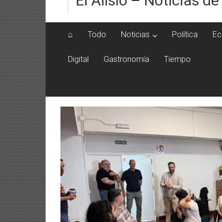
El Alisio – Noticias de
⌂
Todo
Noticias
Política
Ec
Digital
Gastronomía
Tiempo