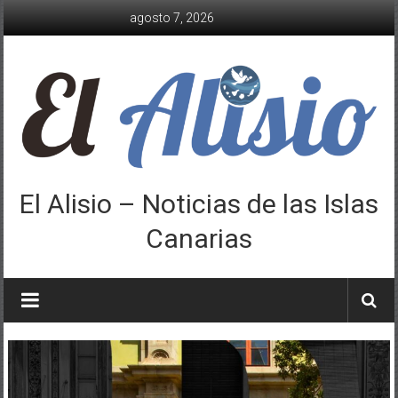
Saltar
agosto 7, 2026
al
contenido
El Alisio – Noticias de las Islas
Canarias