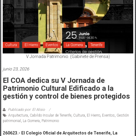
Cultura
El Hierro
Eventos
La Gomera
Tenerife
V Jornada Patrimonio. (Gabinete de Prensa)
junio 23, 2026
El COA dedica su V Jornada de
Patrimonio Cultural Edificado a la
gestión y control de bienes protegidos
Publicado por: El Alisio
Arquitectura
,
Cabildo Insular de Tenerife
,
Cultura
,
El Hierro
,
Eventos
,
Gestión
patrimonial
,
La Gomera
,
Patrimonio
260623.- El Colegio Oficial de Arquitectos de Tenerife, La