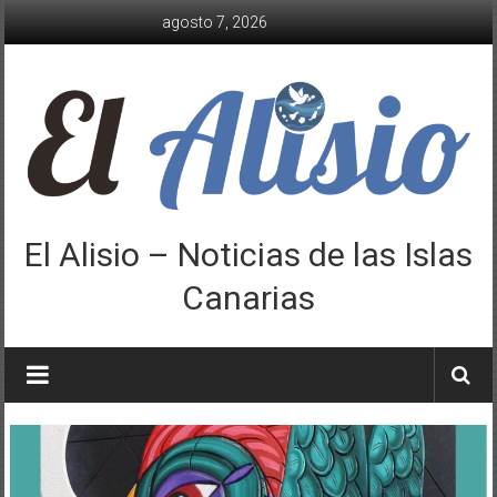
Saltar
agosto 7, 2026
al
contenido
El Alisio – Noticias de las Islas
Canarias