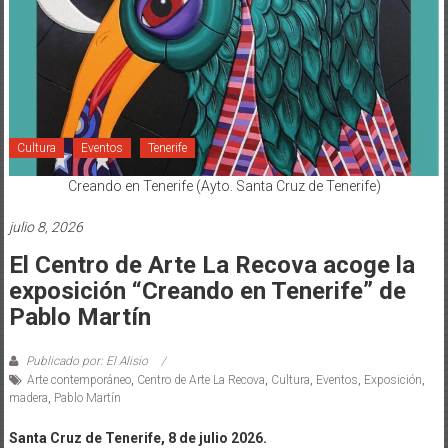
Cultura
Eventos
Tenerife
Creando en Tenerife (Ayto. Santa Cruz de Tenerife)
julio 8, 2026
El Centro de Arte La Recova acoge la
exposición “Creando en Tenerife” de
Pablo Martín
Publicado por: El Alisio
Arte contemporáneo
,
Centro de Arte La Recova
,
Cultura
,
Eventos
,
Exposición
,
madera
,
Pablo Martín
Santa Cruz de Tenerife, 8 de julio 2026.