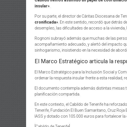
Cabildo hemos asumido un papel de coordinación,
insular»
.
Por su parte, el director de Cáritas Diocesana de Te
cronificada»
. En este sentido, recordó que detrás d
desempleo, las dificultades de acceso a la vivienda
Rognoni subrayó además que muchas de las persona
acompañamiento adecuado, y alertó del impacto que 
sinhogarismo, insistiendo en la necesidad de aborda
El Marco Estratégico articula la resp
El Marco Estratégico para la Inclusión Social y Com
ordenar la respuesta insular frente a esta realidad,
El documento contempla además distintas mesas téc
planificación compartida.
En este contexto, el Cabildo de Tenerife ha reforza
Tenerife, Fundación El Buen Samaritano, Cruz Roja
IASS y dotado con 105.000 euros para fortalecer la
[Cabildo de Tenerife]