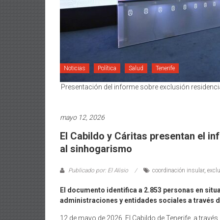
Noticias
Política
Salud
Tenerife
Presentación del informe sobre exclusión residencia
mayo 12, 2026
El Cabildo y Cáritas presentan el i
al sinhogarismo
Publicado por: El Alisio
coordinación insular
,
exclu
El documento identifica a 2.853 personas en situ
administraciones y entidades sociales a través 
12 de mayo de 2026. El Cabildo de Tenerife, a través 