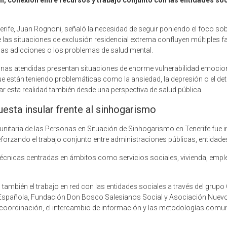
 conexión entre recursos y trabajo conjunto con las entidades soc
nerife, Juan Rognoni, señaló la necesidad de seguir poniendo el foco so
e las situaciones de exclusión residencial extrema confluyen múltiples f
, las adicciones o los problemas de salud mental.
s atendidas presentan situaciones de enorme vulnerabilidad emociona
están teniendo problemáticas como la ansiedad, la depresión o el dete
r esta realidad también desde una perspectiva de salud pública.
uesta insular frente al sinhogarismo
unitaria de las Personas en Situación de Sinhogarismo en Tenerife fue 
 reforzando el trabajo conjunto entre administraciones públicas, entidad
nicas centradas en ámbitos como servicios sociales, vivienda, empleo
do también el trabajo en red con las entidades sociales a través del gr
 Española, Fundación Don Bosco Salesianos Social y Asociación Nuevo
 coordinación, el intercambio de información y las metodologías comun