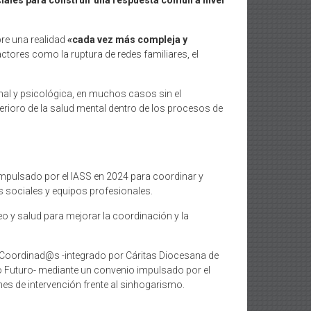
iales para construir una respuesta común a nivel
bre una realidad
«cada vez más compleja y
actores como la ruptura de redes familiares, el
l y psicológica, en muchos casos sin el
rioro de la salud mental dentro de los procesos de
impulsado por el IASS en 2024 para coordinar y
es sociales y equipos profesionales.
 y salud para mejorar la coordinación y la
upo Coordinad@s -integrado por Cáritas Diocesana de
 Futuro- mediante un convenio impulsado por el
es de intervención frente al sinhogarismo.