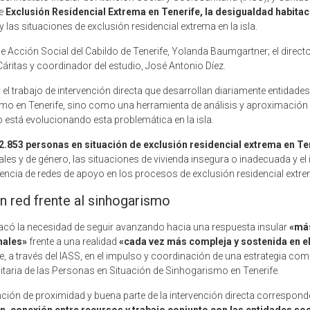
me
Exclusión Residencial Extrema en Tenerife, la desigualdad habitaci
 las situaciones de exclusión residencial extrema en la isla.
 de Acción Social del Cabildo de Tenerife, Yolanda Baumgartner; el direc
 Cáritas y coordinador del estudio, José Antonio Díez.
y el trabajo de intervención directa que desarrollan diariamente entidad
o en Tenerife, sino como una herramienta de análisis y aproximación qu
stá evolucionando esta problemática en la isla.
2.853 personas en situación de exclusión residencial extrema en Te
ociales y de género, las situaciones de vivienda insegura o inadecuada y
sencia de redes de apoyo en los procesos de exclusión residencial extre
en red frente al sinhogarismo
acó la necesidad de seguir avanzando hacia una respuesta insular
«más
nales»
frente a una realidad
«cada vez más compleja y sostenida en e
, a través del IASS, en el impulso y coordinación de una estrategia com
itaria de las Personas en Situación de Sinhogarismo en Tenerife.
ón de proximidad y buena parte de la intervención directa correspond