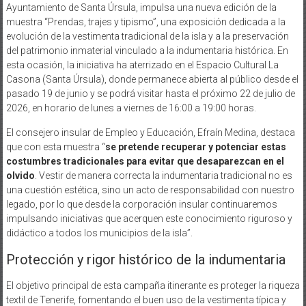
Ayuntamiento de Santa Úrsula, impulsa una nueva edición de la
muestra “Prendas, trajes y tipismo”, una exposición dedicada a la
evolución de la vestimenta tradicional de la isla y a la preservación
del patrimonio inmaterial vinculado a la indumentaria histórica. En
esta ocasión, la iniciativa ha aterrizado en el Espacio Cultural La
Casona (Santa Úrsula), donde permanece abierta al público desde el
pasado 19 de junio y se podrá visitar hasta el próximo 22 de julio de
2026, en horario de lunes a viernes de 16:00 a 19:00 horas.
El consejero insular de Empleo y Educación, Efraín Medina, destaca
que con esta muestra “
se pretende recuperar y potenciar estas
costumbres tradicionales para evitar que desaparezcan en el
olvido
. Vestir de manera correcta la indumentaria tradicional no es
una cuestión estética, sino un acto de responsabilidad con nuestro
legado, por lo que desde la corporación insular continuaremos
impulsando iniciativas que acerquen este conocimiento riguroso y
didáctico a todos los municipios de la isla”.
Protección y rigor histórico de la indumentaria
El objetivo principal de esta campaña itinerante es proteger la riqueza
textil de Tenerife, fomentando el buen uso de la vestimenta típica y