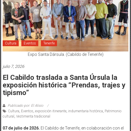
Cultura
Eventos
Tenerife
Expo Santa Dársula. (Cabildo de Tenerife)
julio 7, 2026
El Cabildo traslada a Santa Úrsula la
exposición histórica “Prendas, trajes y
tipismo”
Publicado por: El Alisio
Cultura
,
Eventos
,
exposición itinerante
,
indumentaria histórica
,
Patrimonio
cultural
,
Vestimenta tradicional
07 de julio de 2026.
El Cabildo de Tenerife, en colaboración con el