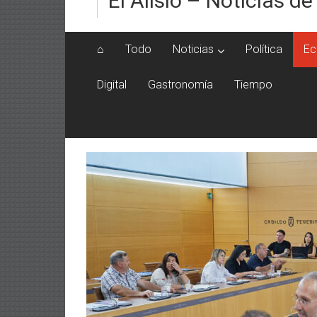
El Alisio – Noticias de
⌂
Todo
Noticias
Política
Ec
Digital
Gastronomía
Tiempo