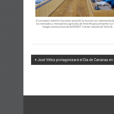
El consejero Valentín González presidió la reunión con representant
los mercados y mercadillos agrícolas de Tenerife para presentar la 
imagen promocional de AGROMET. Fuente: Cabildo de Tenerife.
Navegación
José Vélez protagonizará el Día de Canarias en
de
entradas