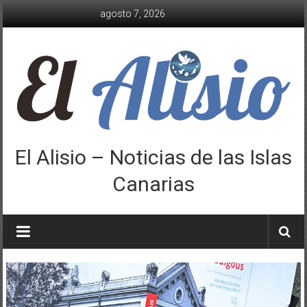
Saltar
agosto 7, 2026
al
contenido
El Alisio – Noticias de las Islas
Canarias