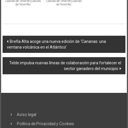
Cabildo de Tenerife (Cabildo
Cabildo de Tenerife (Cabildo
de Tenerife)
de Tenerife)
Navegación
Breña Alta acoge una nueva edición de ‘Canarias: una
ventana volcánica en el Atlántico’
de
entradas
Telde impulsa nuevas líneas de colaboración para fortalecer el
sector ganadero del municipio
Aviso legal
Política de Privacidad y Cookies