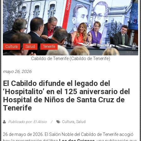
Cultura
Salud
Tenerife
Cabildo de Tenerife (Cabildo de Tenerife)
mayo 26, 2026
El Cabildo difunde el legado del
‘Hospitalito’ en el 125 aniversario del
Hospital de Niños de Santa Cruz de
Tenerife
Publicado por: El Alisio
Cultura
,
Salud
26 de mayo de 2026. El Salón Noble del Cabildo de Tenerife acogió
hoy la presentación del libro
Los dos Guigous
, una publicación que