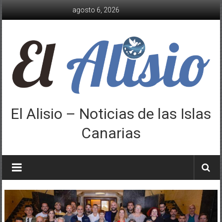
Saltar
agosto 6, 2026
al
contenido
El Alisio – Noticias de las Islas
Canarias