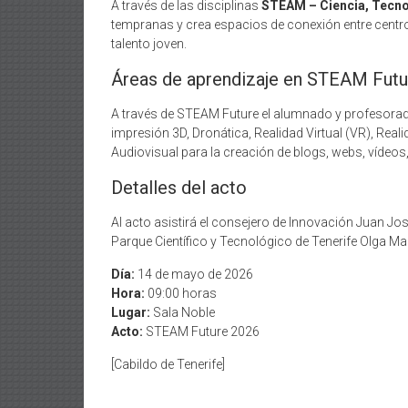
A través de las disciplinas
STEAM – Ciencia, Tecnol
tempranas y crea espacios de conexión entre centros
talento joven.
Áreas de aprendizaje en STEAM Futu
A través de STEAM Future el alumnado y profesorado
impresión 3D, Dronática, Realidad Virtual (VR), Re
Audiovisual para la creación de blogs, webs, vídeos, 
Detalles del acto
Al acto asistirá el consejero de Innovación Juan Jo
Parque Científico y Tecnológico de Tenerife Olga Ma
Día:
14 de mayo de 2026
Hora:
09:00 horas
Lugar:
Sala Noble
Acto:
STEAM Future 2026
[Cabildo de Tenerife]