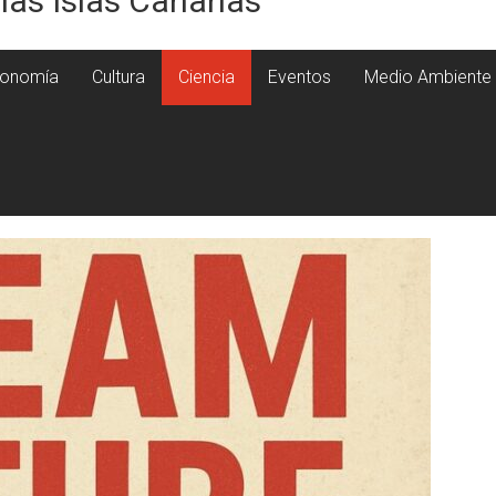
 las Islas Canarias
onomía
Cultura
Ciencia
Eventos
Medio Ambiente