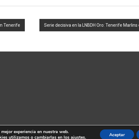
en Tenerife
Serie decisiva en la LNBDH Oro: Tenerife Marlins
a mejor experiencia en nuestra web.
Aceptar
es utilizamos o cambiarlas en los ajustes.
s Islas Canarias
. Todos los derechos reservados. Tema:
ColorNews
por 