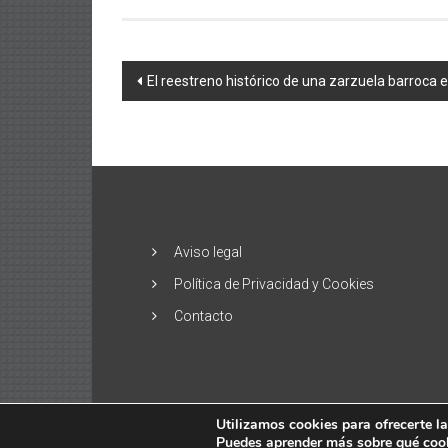
Navegación
El reestreno histórico de una zarzuela barroca 
de
entradas
Aviso legal
Política de Privacidad y Cookies
Contacto
Utilizamos cookies para ofrecerte l
Puedes aprender más sobre qué cooki
Copyright © 2026
El Alisio – Noticias de la