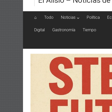
El Alisio – Noticias de
⌂
Todo
Noticias
Política
Ec
Digital
Gastronomía
Tiempo