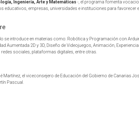
ogía, Ingeniería, Arte y Matemáticas
-, el programa fomenta vocacio
 educativos, empresas, universidades e instituciones para favorecer el 
re
 se introduce en materias como: Robótica y Programación con Arduino y 
alidad Aumentada 2D y 3D, Diseño de Videojuegos, Animación, Experienci
redes sociales, plataformas digitales, entre otras.
sé Martínez, el viceconsejero de Educación del Gobierno de Canarias Jos
rtín Pascual.