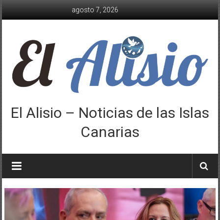
Saltar
agosto 7, 2026
al
contenido
El Alisio – Noticias de las Islas
Canarias