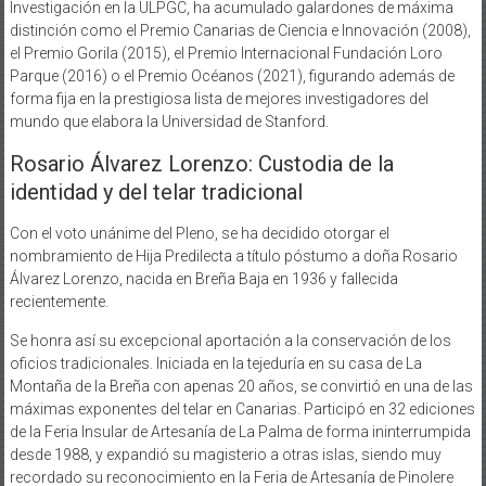
Investigación en la ULPGC, ha acumulado galardones de máxima
distinción como el Premio Canarias de Ciencia e Innovación (2008),
el Premio Gorila (2015), el Premio Internacional Fundación Loro
Parque (2016) o el Premio Océanos (2021), figurando además de
forma fija en la prestigiosa lista de mejores investigadores del
mundo que elabora la Universidad de Stanford.
Rosario Álvarez Lorenzo: Custodia de la
identidad y del telar tradicional
Con el voto unánime del Pleno, se ha decidido otorgar el
nombramiento de Hija Predilecta a título póstumo a doña Rosario
Álvarez Lorenzo, nacida en Breña Baja en 1936 y fallecida
recientemente.
Se honra así su excepcional aportación a la conservación de los
oficios tradicionales. Iniciada en la tejeduría en su casa de La
Montaña de la Breña con apenas 20 años, se convirtió en una de las
máximas exponentes del telar en Canarias. Participó en 32 ediciones
de la Feria Insular de Artesanía de La Palma de forma ininterrumpida
desde 1988, y expandió su magisterio a otras islas, siendo muy
recordado su reconocimiento en la Feria de Artesanía de Pinolere