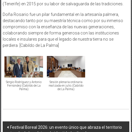
(Tenerife) en 2015 por su labor de salvaguarda de las tradiciones.
Doña Rosario fue un pilar fundamental en la artesanía palmera,
destacando tanto por su maestría técnica como por su inmenso
compromiso con la enseñanza de las nuevas generaciones,
colaborando siempre de forma generosa con las instituciones
locales e insulares para que el legado de nuestra tierra no se
perdiera. [Cabildo de La Palma]
Sergio Rodríguez y Antonio
Sesión plenaria ordinaria
Fernández (Cabildo de La
realizada en julio. (Cabildo
Palma)
de La Palma)
Navegación
Festival Boreal 2026: un evento único que abraza el territorio