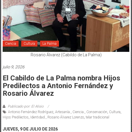
Ciencia
Cultura
La Palma
Rosario Álvarez (Cabildo de La Palma)
julio 9, 2026
El Cabildo de La Palma nombra Hijos
Predilectos a Antonio Fernández y
Rosario Álvarez
Publicado por: El Alisio
Antonio Fernández Rodríguez
,
Artesanía.
,
Ciencia.
,
Conservación
,
Cultura
,
Hijos Predilectos
,
Identidad.
,
Rosario Álvarez Lorenzo
,
telar tradicional
JUEVES, 9 DE JULIO DE 2026