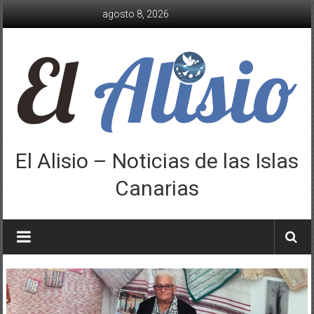
Saltar
agosto 8, 2026
al
contenido
El Alisio – Noticias de las Islas
Canarias