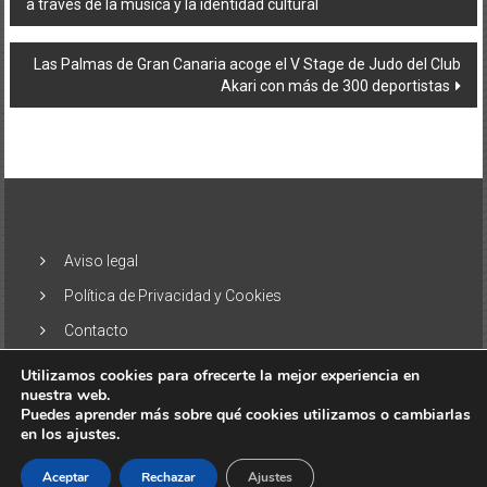
a través de la música y la identidad cultural
de
entradas
Las Palmas de Gran Canaria acoge el V Stage de Judo del Club
Akari con más de 300 deportistas
Aviso legal
Política de Privacidad y Cookies
Contacto
Utilizamos cookies para ofrecerte la mejor experiencia en
nuestra web.
Puedes aprender más sobre qué cookies utilizamos o cambiarlas
en los ajustes.
Copyright © 2026
El Alisio – Noticias de las Islas Canarias
. Todos
los derechos reservados. Tema:
ColorNews
por ThemeGrill.
Aceptar
Rechazar
Ajustes