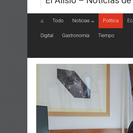
El Alisio – Noticias de
⌂
Todo
Noticias
Política
Ec
Digital
Gastronomía
Tiempo