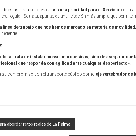
a de estas instalaciones es una
una prioridad para el Servicio
, orient
ra regular. Se trata, apunta, de una licitación más amplia que permite m
la línea de trabajo que nos hemos marcado en materia de movilidad
, defiende.
s
olo se trata de instalar nuevas marquesinas, sino de asegurar que l
ofesional que responda con agilidad ante cualquier desperfecto»
.
rma su compromiso con el transporte público como
eje vertebrador de l
ara abordar retos reales de La Palma