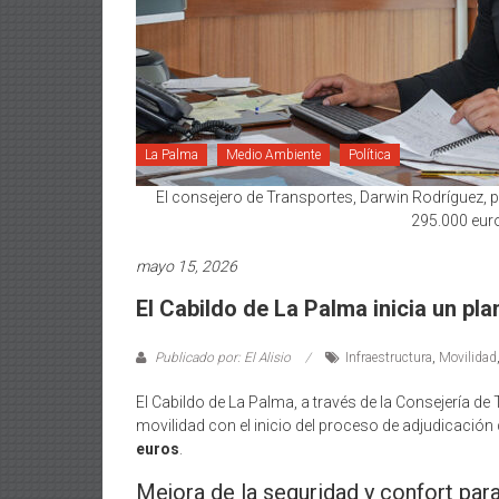
La Palma
Medio Ambiente
Política
El consejero de Transportes, Darwin Rodríguez, p
295.000 euro
mayo 15, 2026
El Cabildo de La Palma inicia un pl
Publicado por: El Alisio
Infraestructura
,
Movilidad
El Cabildo de La Palma, a través de la Consejería d
movilidad con el inicio del proceso de adjudicación 
euros
.
Mejora de la seguridad y confort para