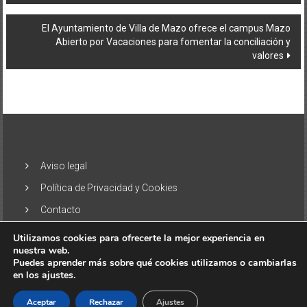
entradas
El Ayuntamiento de Villa de Mazo ofrece el campus Mazo
Abierto por Vacaciones para fomentar la conciliación y
valores
Aviso legal
Política de Privacidad y Cookies
Contacto
Utilizamos cookies para ofrecerte la mejor experiencia en
nuestra web.
Puedes aprender más sobre qué cookies utilizamos o cambiarlas
en los ajustes.
Copyright © 2026
El Alisio – Noticias de las Islas Canarias
. Todos
los derechos reservados. Tema:
ColorNews
por ThemeGrill.
Aceptar
Rechazar
Ajustes