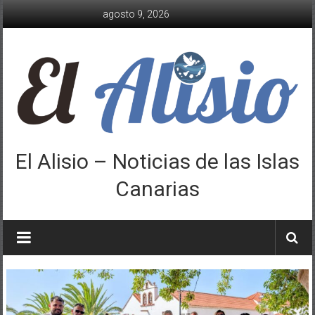
Saltar
agosto 9, 2026
al
contenido
El Alisio – Noticias de las Islas
Canarias