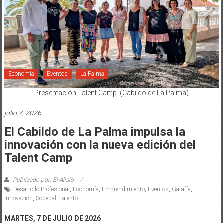
Economía
Eventos
La Palma
Presentación Talent Camp. (Cabildo de La Palma)
julio 7, 2026
El Cabildo de La Palma impulsa la
innovación con la nueva edición del
Talent Camp
Publicado por: El Alisio
Desarrollo Profesional
,
Economía
,
Emprendimiento
,
Eventos
,
Garafía
,
Innovación
,
Sodepal
,
Talento
MARTES, 7 DE JULIO DE 2026