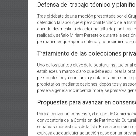
Defensa del trabajo técnico y planifi
Tras el debate de una moción presentada por el Gr
defendido la labor que el personal técnico de la Ins
querido desmentir la idea de una falta de planificaci
realidad», señaló Miriam Perestelo durante la sesión
permanente» que aporta criterio y conocimiento en 
Tratamiento de las colecciones priv
Uno de los puntos clave de la postura institucional 
establece un marco claro que debe equilibrar la pro
personales cuya confianza y colaboración son impre
propietarios mediante cesiones, depósitos y asesor
preserva generando incertidumbre, se preserva gen
Propuestas para avanzar en consens
Para alcanzar un consenso, el grupo de Gobierno ha 
convocatoria de la Comisión de Patrimonio Cultural 
espacios museísticos de la isla. En esa comisión 
expresa que cualquier actuación debe contar previam