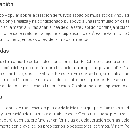
cación
upo Popular sobre la creación de nuevos espacios museísticos vinculad
titución ya realiza y ha condicionado su apoyo a una reformulación del t
ón en la materia. «Trasladar la idea de que este Cabildo no trabaja ni pl
, poniendo en valor el trabajo del equipo técnico del Área de Patrimonio 
un contexto, en ocasiones, de recursos limitados.
adas
es el tratamiento de las colecciones privadas. El Cabildo recuerda que l
tección del legado común con el respeto a la propiedad privada. «Detrás
scindibles», sostiene Miriam Perestelo. En este sentido, se recalca qu
amiento técnico, siempre avalado por informes rigurosos. En ese sentid
erando confianza desde el rigor técnico. Colaborando, no imponiendo».
o
propuesto mantener los puntos de la iniciativa que permitan avanzar de
y la creación de una mesa de trabajo específica, en la que se produzca 
se podrá, además, profundizar en fórmulas de colaboración con las col
ente con el aval de los propietarios o poseedores legítimos. Miriam Per