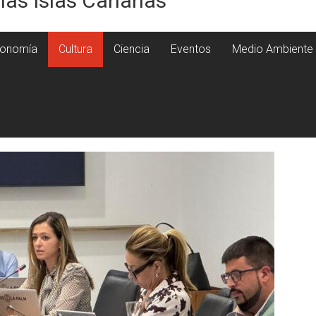
 las Islas Canarias
onomía
Cultura
Ciencia
Eventos
Medio Ambiente