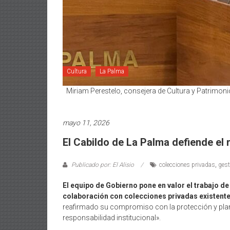
Cultura
La Palma
Miriam Perestelo, consejera de Cultura y Patrimoni
mayo 11, 2026
El Cabildo de La Palma defiende el r
Publicado por: El Alisio
colecciones privadas
,
gest
El equipo de Gobierno pone en valor el trabajo d
colaboración con colecciones privadas existentes
reafirmado su compromiso con la protección y planifi
responsabilidad institucional».