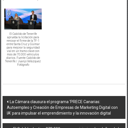
El Cabildo de Tenerife
aprueba la licitación para
renovar el firme de la TF-1
entre Santa Cruz y Güímar
para mejorar la seguridad
vial en un tramo clave con
más de 70.000 vehículos
diarios. Fuente: Cabildo de
Tenerife / Juanjo Velázquez
Fotógrafo
Navegación
La Cámara clausura el programa ‘PRECE Canarias:
Autoempleo y Creación de Empresas de Marketing Digital con
de
IA’ para impulsar el emprendimiento y la innovación digital
entradas