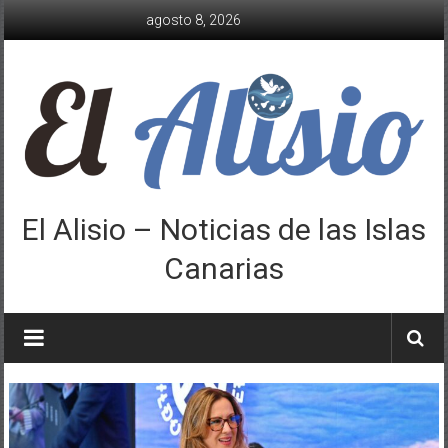
Saltar
agosto 8, 2026
al
contenido
El Alisio – Noticias de las Islas
Canarias