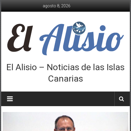
Saltar
agosto 8, 2026
al
contenido
El Alisio – Noticias de las Islas
Canarias