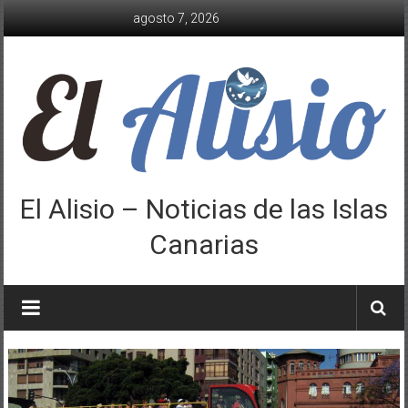
Saltar
agosto 7, 2026
al
contenido
El Alisio – Noticias de las Islas
Canarias