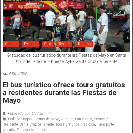
Cultura
Eventos
Ocio
Tenerife
Turismo
Gratuidad del bus turístico durante las Fiestas de Mayo en Santa
Cruz de Tenerife. – Fuente: Ayto. Santa Cruz de Tenerife
abril 30, 2026
El bus turístico ofrece tours gratuitos
a residentes durante las Fiestas de
Mayo
Publicado por: El Alisio
Baile de Magos
,
Fiestas de Mayo
,
Guagua
,
Patrimonio
,
Promoción
,
Residente
,
Santa Cruz de Tenerife
,
Tours gratuitos
,
tradición
,
Transporte
gratuito
,
Transporte público