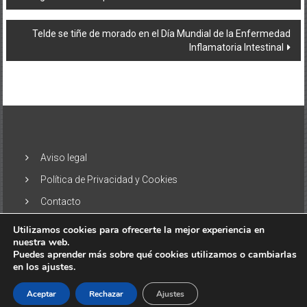
de
entradas
Telde se tiñe de morado en el Día Mundial de la Enfermedad
Inflamatoria Intestinal
Aviso legal
Política de Privacidad y Cookies
Contacto
Utilizamos cookies para ofrecerte la mejor experiencia en
nuestra web.
Puedes aprender más sobre qué cookies utilizamos o cambiarlas
en los ajustes.
Copyright © 2026
El Alisio – Noticias de las Islas Canarias
. Todos
los derechos reservados. Tema:
ColorNews
por ThemeGrill.
Aceptar
Rechazar
Ajustes
Funciona gracias a
WordPress
.