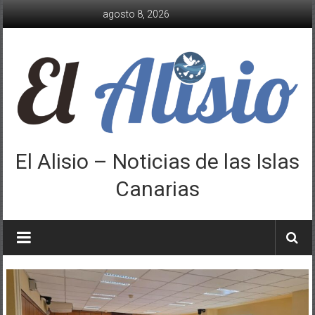
Saltar
agosto 8, 2026
al
contenido
El Alisio – Noticias de las Islas
Canarias