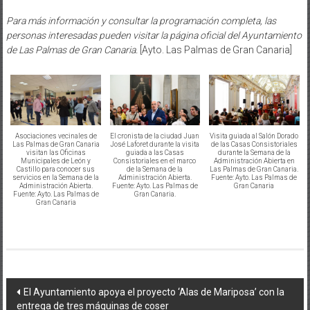
Para más información y consultar la programación completa, las
personas interesadas pueden visitar la página oficial del Ayuntamiento
de Las Palmas de Gran Canaria.
[Ayto. Las Palmas de Gran Canaria]
Asociaciones vecinales de
El cronista de la ciudad Juan
Visita guiada al Salón Dorado
Las Palmas de Gran Canaria
José Laforet durante la visita
de las Casas Consistoriales
visitan las Oficinas
guiada a las Casas
durante la Semana de la
Municipales de León y
Consistoriales en el marco
Administración Abierta en
Castillo para conocer sus
de la Semana de la
Las Palmas de Gran Canaria.
servicios en la Semana de la
Administración Abierta.
Fuente: Ayto. Las Palmas de
Administración Abierta.
Fuente: Ayto. Las Palmas de
Gran Canaria
Fuente: Ayto. Las Palmas de
Gran Canaria.
Gran Canaria
Navegación
El Ayuntamiento apoya el proyecto ‘Alas de Mariposa’ con la
entrega de tres máquinas de coser