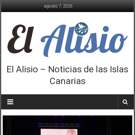
Saltar
agosto 7, 2026
al
contenido
El Alisio – Noticias de las Islas
Canarias