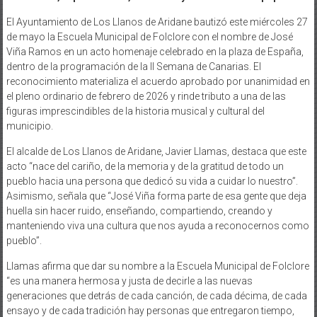
El Ayuntamiento de Los Llanos de Aridane bautizó este miércoles 27
de mayo la Escuela Municipal de Folclore con el nombre de José
Viña Ramos en un acto homenaje celebrado en la plaza de España,
dentro de la programación de la II Semana de Canarias. El
reconocimiento materializa el acuerdo aprobado por unanimidad en
el pleno ordinario de febrero de 2026 y rinde tributo a una de las
figuras imprescindibles de la historia musical y cultural del
municipio.
El alcalde de Los Llanos de Aridane, Javier Llamas, destaca que este
acto “nace del cariño, de la memoria y de la gratitud de todo un
pueblo hacia una persona que dedicó su vida a cuidar lo nuestro”.
Asimismo, señala que “José Viña forma parte de esa gente que deja
huella sin hacer ruido, enseñando, compartiendo, creando y
manteniendo viva una cultura que nos ayuda a reconocernos como
pueblo”.
Llamas afirma que dar su nombre a la Escuela Municipal de Folclore
“es una manera hermosa y justa de decirle a las nuevas
generaciones que detrás de cada canción, de cada décima, de cada
ensayo y de cada tradición hay personas que entregaron tiempo,