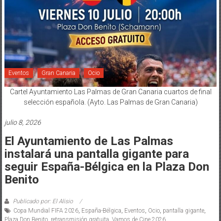
Eventos
Gran Canaria
Ocio
Cartel Ayuntamiento Las Palmas de Gran Canaria cuartos de final
selección española. (Ayto. Las Palmas de Gran Canaria)
julio 8, 2026
El Ayuntamiento de Las Palmas
instalará una pantalla gigante para
seguir España-Bélgica en la Plaza Don
Benito
Publicado por: El Alisio
Copa Mundial FIFA 2026
,
España-Bélgica
,
Eventos
,
Ocio
,
pantalla gigante
,
Plaza Don Benito
,
retransmisión gratuita
,
Vamos de Cine 2026