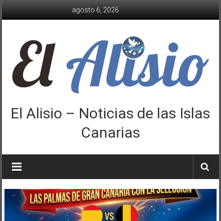
Saltar
agosto 6, 2026
al
contenido
El Alisio – Noticias de las Islas
Canarias