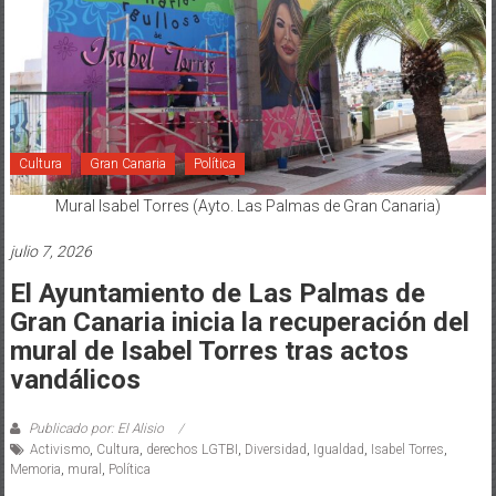
Cultura
Gran Canaria
Política
Mural Isabel Torres (Ayto. Las Palmas de Gran Canaria)
julio 7, 2026
El Ayuntamiento de Las Palmas de
Gran Canaria inicia la recuperación del
mural de Isabel Torres tras actos
vandálicos
Publicado por: El Alisio
Activismo
,
Cultura
,
derechos LGTBI
,
Diversidad
,
Igualdad
,
Isabel Torres
,
Memoria
,
mural
,
Política