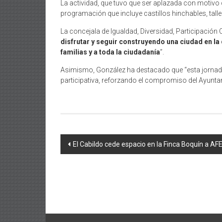
La actividad, que tuvo que ser aplazada con motivo d
programación que incluye castillos hinchables, tall
La concejala de Igualdad, Diversidad, Participación
disfrutar y seguir construyendo una ciudad en la
familias y a toda la ciudadanía
”.
Asimismo, González ha destacado que “esta jornada p
participativa, reforzando el compromiso del Ayunta
Navegación
El Cabildo cede espacio en la Finca Boquín a AF
de
entradas