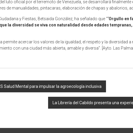
el luto oficial por el terremoto de Venezuela, se desarrollará finalmente
eres de manualidades, pintacaras, elaboración de chapas y abalorios, a
 Ciudadana y Fiestas, Betsaida González, ha señalado que “
‘Orgullo en f
 que la diversidad se viva con naturalidad desde edades tempranas, 
ermite acercar los valores de la igualdad, el respeto y la diversidad a
miento con una ciudad más abierta, amable y diversa”. [Ayto. Las Palma
ES Salud Mental para impulsar la agroecología inclusiva
La Librería del Cabildo presenta una experi