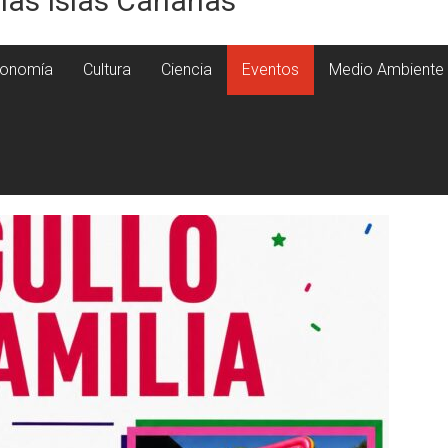
 las Islas Canarias
onomía
Cultura
Ciencia
Eventos
Medio Ambiente