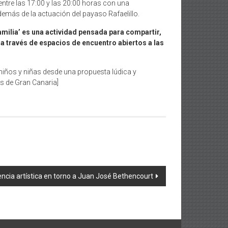
 entre las 17:00 y las 20:00 horas con una
demás de la actuación del payaso Rafaelillo.
amilia’ es una actividad pensada para compartir,
a través de espacios de encuentro abiertos a las
 niños y niñas desde una propuesta lúdica y
s de Gran Canaria]
encia artística en torno a Juan José Bethencourt