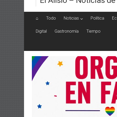
El Alisio – Noticias de
⌂
Todo
Noticias
Política
Ec
Digital
Gastronomía
Tiempo