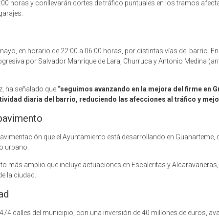
6:00 horas y conllevarán cortes de tráfico puntuales en los tramos afecta
garajes.
o, en horario de 22:00 a 06:00 horas, por distintas vías del barrio. E
resiva por Salvador Manrique de Lara, Churruca y Antonio Medina (anti
az, ha señalado que
“seguimos avanzando en la mejora del firme en G
ividad diaria del barrio, reduciendo las afecciones al tráfico y mej
 pavimento
avimentación que el Ayuntamiento está desarrollando en Guanarteme, do
io urbano.
cto más amplio que incluye actuaciones en Escaleritas y Alcaravaneras,
de la ciudad.
dad
474 calles del municipio, con una inversión de 40 millones de euros, ava