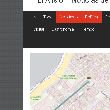
El Alisio – Noticias de
⌂
Todo
Noticias
Política
Ec
Digital
Gastronomía
Tiempo