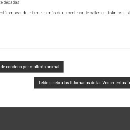
te décadas.
tá renovando el firme en más de un centenar de calles en distintos dist
ión de condena por maltrato animal
Telde celebra las II Jornadas de las Vestimentas T