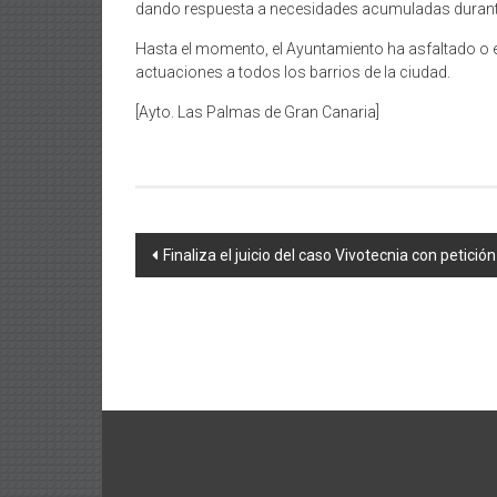
dando respuesta a necesidades acumuladas duran
Hasta el momento, el Ayuntamiento ha asfaltado o es
actuaciones a todos los barrios de la ciudad.
[Ayto. Las Palmas de Gran Canaria]
Navegación
Finaliza el juicio del caso Vivotecnia con petic
de
entradas