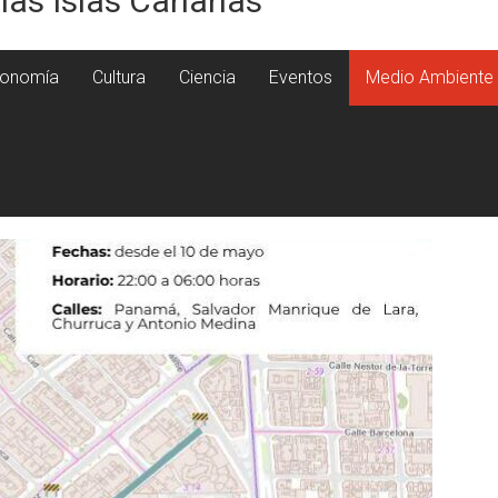
 las Islas Canarias
onomía
Cultura
Ciencia
Eventos
Medio Ambiente