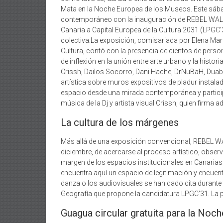
Mata en la Noche Europea de los Museos. Este sábad
contemporáneo con la inauguración de REBEL WALLS.
Canaria a Capital Europea de la Cultura 2031 (LPGC’
colectiva.La exposición, comisariada por Elena Marr
Cultura, contó con la presencia de cientos de perso
de inflexión en la unión entre arte urbano y la histo
Crissh, Dailos Socorro, Dani Hache, DrNuBaH, Duab
artística sobre muros expositivos de pladur instalado
espacio desde una mirada contemporánea y participa
música de la Dj y artista visual Crissh, quien firm
La cultura de los márgenes
Más allá de una exposición convencional, REBEL WA
diciembre, de acercarse al proceso artístico, obser
margen de los espacios institucionales en Canarias.
encuentra aquí un espacio de legitimación y encuent
danza o los audiovisuales se han dado cita durante t
Geografía que propone la candidatura LPGC’31. La pr
Guagua circular gratuita para la No