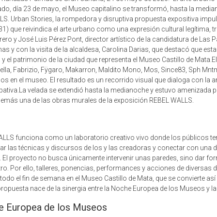
o, día 23 de mayo, el Museo capitalino se transformó, hasta la median
 Urban Stories, la rompedora y disruptiva propuesta expositiva impu
31) que reivindica el arte urbano como una expresión cultural legítima,
ero y José Luis Pérez Pont, director artístico de la candidatura de Las 
nas y con la visita de la alcaldesa, Carolina Darias, que destacó que 
ria y el patrimonio de la ciudad que representa el Museo Castillo de Mat
ella, Fabrizio, Fÿgaro, Makarron, Maldito Mono, Mos, Since83, Sph Mnt
s en el museo. El resultado es un recorrido visual que dialoga con la arqu
tiva.La velada se extendió hasta la medianoche y estuvo amenizada por 
a además una de las obras murales de la exposición REBEL WALLS.
LLS funciona como un laboratorio creativo vivo donde los públicos te
var las técnicas y discursos de los y las creadoras y conectar con una 
 El proyecto no busca únicamente intervenir unas paredes, sino dar form
ro. Por ello, talleres, ponencias, performances y acciones de diversas d
odo el fin de semana en el Museo Castillo de Mata, que se convierte así 
opuesta nace de la sinergia entre la Noche Europea de los Museos y la ce
che Europea de los Museos