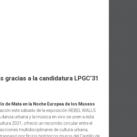
os gracias a la candidatura LPGC’31
illo de Mata en la Noche Europea de los Museos
uración este sábado de la exposición REBEL WALLS.
la danza urbana y la música en vivo se unen a esta
ltura 2031, ofreció un recorrido circular entre el
cciones multidisciplinares de cultura urbana,
raspasó por fin los históricos muros del Castillo de