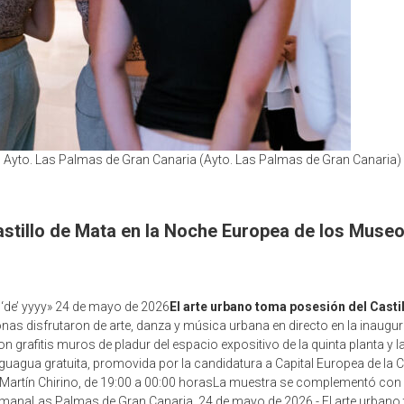
Ayto. Las Palmas de Gran Canaria (Ayto. Las Palmas de Gran Canaria)
astillo de Mata en la Noche Europea de los Muse
‘de’ yyyy» 24 de mayo de 2026
El arte urbano toma posesión del Cast
nas disfrutaron de arte, danza y música urbana en directo en la inaug
n grafitis muros de pladur del espacio expositivo de la quinta planta y 
guagua gratuita, promovida por la candidatura a Capital Europea de la Cu
 Martín Chirino, de 19:00 a 00:00 horasLa muestra se complementó con a
semanaLas Palmas de Gran Canaria, 24 de mayo de 2026.- El arte urbano t