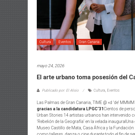
Cultura
Eventos
Gran Canaria
mayo 24, 2026
El arte urbano toma posesión del C
Publicado por: El Alisio
Cultura
,
Eventos
Las Palmas de Gran Canaria, TIME @ «d ‘de’ MMMM 
gracias a la candidatura LPGC’31
Cientos de perso
Urban Stories 14 artistas urbanos han intervenido co
‘Rebelión de la Geografía’ en la velada inauguralUna 
Museo Castillo de Mata, Casa África y la Fundación
como talleres, danza o cine durante todo el fin de 