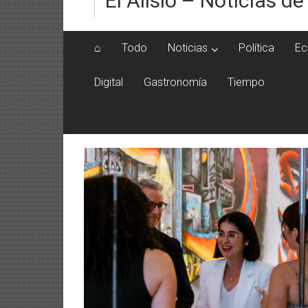
El Alisio – Noticias de
⌂
Todo
Noticias
Política
Ec
Digital
Gastronomía
Tiempo