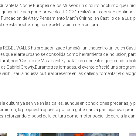
 durante la Noche Europea de los Museos un circuito nocturno que unió a
uagua fletada por el proyecto LPGC’31 realizó un recorrido continuo, ci
Fundación de Arte y Pensamiento Martín Chirino, en Castillo de la Luz, pa
de esta noche mágica de celebración de la cultura.
arna REBEL WALLS ha protagonizado también un encuentro único en Casti
 Y es que el arte urbano se consolida como herramienta de inclusión, par
tural, con ‘Castillo de Mata siente y baila’, un encuentro que reunió a col
ca de Gabriel Crowty.Durante tres jornadas, el evento ofreció una progra
visibilizar la riqueza cultural presente en las calles y fomentar el diálog
e la cultura ya se vive en las calles, aunque en condiciones precarias, 
Asimismo, la propuesta apuesta por una gobernanza participativa que inte
s, reforzando el papel de la cultura como motor social de cara a la cand