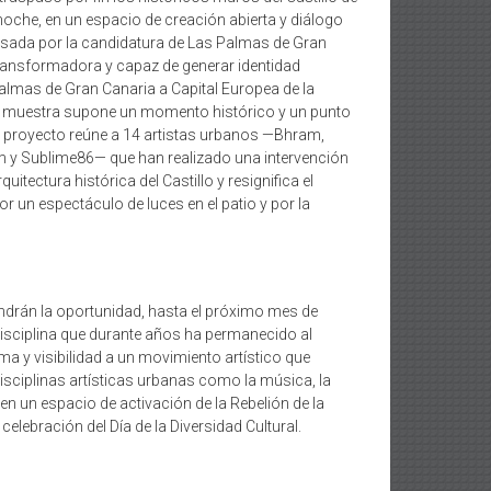
oche, en un espacio de creación abierta y diálogo
lsada por la candidatura de Las Palmas de Gran
 transformadora y capaz de generar identidad
Palmas de Gran Canaria a Capital Europea de la
esta muestra supone un momento histórico y un punto
a.El proyecto reúne a 14 artistas urbanos —Bhram,
m y Sublime86— que han realizado una intervención
itectura histórica del Castillo y resignifica el
un espectáculo de luces en el patio y por la
ndrán la oportunidad, hasta el próximo mes de
disciplina que durante años ha permanecido al
a y visibilidad a un movimiento artístico que
isciplinas artísticas urbanas como la música, la
en un espacio de activación de la Rebelión de la
lebración del Día de la Diversidad Cultural.