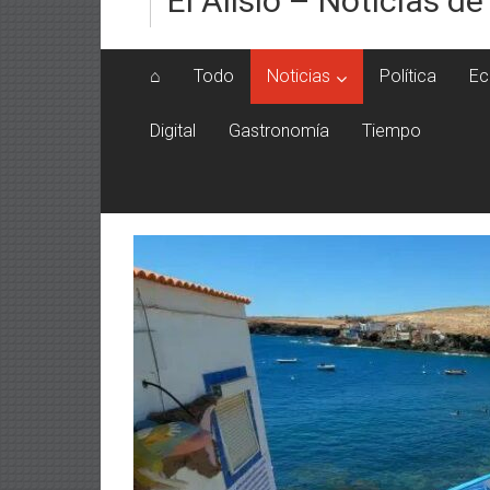
El Alisio – Noticias de
⌂
Todo
Noticias
Política
Ec
Digital
Gastronomía
Tiempo