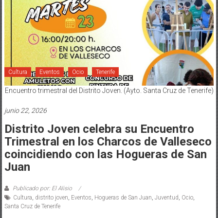
Cultura
Eventos
Ocio
Tenerife
Encuentro trimestral del Distrito Joven. (Ayto. Santa Cruz de Tenerife)
junio 22, 2026
Distrito Joven celebra su Encuentro
Trimestral en los Charcos de Valleseco
coincidiendo con las Hogueras de San
Juan
Publicado por: El Alisio
Cultura
,
distrito joven
,
Eventos
,
Hogueras de San Juan
,
Juventud
,
Ocio
,
Santa Cruz de Tenerife