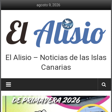
Saltar
agosto 9, 2026
al
contenido
El Alisio – Noticias de las Islas
Canarias