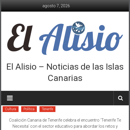
Saltar
agosto 7, 2026
al
contenido
El Alisio – Noticias de las Islas
Canarias
Cultura
Política
Tenerife
Coalición Canaria de Tenerife celebra el encuentro ‘Tenerife Te
Necesita’ con el sector educativo para abordar los retos y