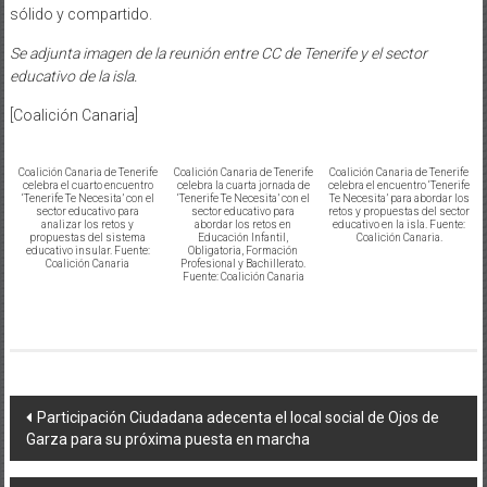
sólido y compartido.
Se adjunta imagen de la reunión entre CC de Tenerife y el sector
educativo de la isla.
[Coalición Canaria]
Coalición Canaria de Tenerife
Coalición Canaria de Tenerife
Coalición Canaria de Tenerife
celebra el cuarto encuentro
celebra la cuarta jornada de
celebra el encuentro ‘Tenerife
‘Tenerife Te Necesita’ con el
‘Tenerife Te Necesita’ con el
Te Necesita’ para abordar los
sector educativo para
sector educativo para
retos y propuestas del sector
analizar los retos y
abordar los retos en
educativo en la isla. Fuente:
propuestas del sistema
Educación Infantil,
Coalición Canaria.
educativo insular. Fuente:
Obligatoria, Formación
Coalición Canaria
Profesional y Bachillerato.
Fuente: Coalición Canaria
Navegación
Participación Ciudadana adecenta el local social de Ojos de
Garza para su próxima puesta en marcha
de