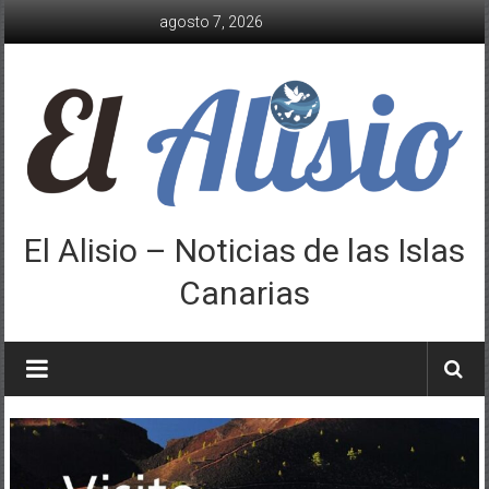
Saltar
agosto 7, 2026
al
contenido
El Alisio – Noticias de las Islas
Canarias