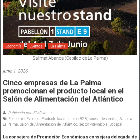
Economía
Eventos
La Palma
Salimat Abanca (Cabildo de La Palma)
junio 1, 2026
Cinco empresas de La Palma
promocionan el producto local en el
Salón de Alimentación del Atlántico
Publicado por: El Alisio
Economía
,
Eventos
,
Producto local
,
reunión B2B
,
rones artesanales
,
Saborea
La Palma
,
Salón de Alimentación del Atlántico
,
sector vitivinícola
,
Sodepal
La consejera de Promoción Económica y consejera delegada de