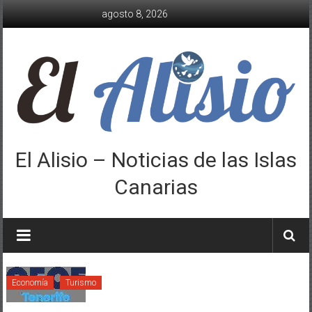
Saltar
agosto 8, 2026
al
contenido
El Alisio – Noticias de las Islas
Canarias
Economía
Turismo