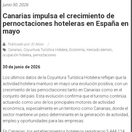
junio 30, 2026
Canarias impulsa el crecimiento de
pernoctaciones hoteleras en España en
mayo
Publicado por: El Alisio
Canarias
,
Coyuntura Turística Hotelera
,
Economía
,
mercado alemán
,
ocupación hotelera
,
pernoctaciones
30 de junio de 2026
Los últimos datos de la Coyuntura Turística Hotelera reflejan que la
actividad hotelera mantuvo en mayo una evolución positiva, con un
crecimiento de las pernoctaciones tanto en Canarias como en el
conjunto del país. Esta evolución confirma que el turismo continúa
actuando como uno de los principales motores de actividad
económica, especialmente en un territorio como Canarias, donde el
sector mantiene un peso determinante en la generación de actividad,
empleo y oportunidades para las empresas.
En Canarias, los establecimientos hoteleros registraron 5.444.114