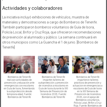
Actividades y colaboradores
La iniciativa incluyó exhibiciones de vehículos, muestra de
materiales y demostraciones a cargo de Bomberos de Tenerife.
También participaron bomberos voluntarios de Guía de Isora,
Policía Local, Brifor y Cruz Roja, que ofrecieron recomendaciones
de prevención al alumnado y público. La semana continuará en
otros municipios como La Guancha el 1 de junio. [Bomberos de
Tenerife]
Bomberos de Tenerife
Bomberos de Tenerife
Bomberos de Tenerife
realizan actividades de
imparten talleres de
impartieron talleres
prevención y educación ante
autoprotección y prevención
prácticos de prevención y
emergencias con escolares
de incendios a escolares en
actuacion en emergencias a
en Guía de Isora, fomentando
Guía de Isora durante la XXI
escolares de Guía de Isora
la autoprotección desde
Semana de Prevención de
en la XXI Semana de
temprana edad. Fuente:
Incendios 2026. Fuente:
Prevención de Incendios
Bomberos de Tenerife
Bomberos de Tenerife
2026, con el apoyo de
Bomberos voluntarios,
Policía Local, Brifor y Cruz
Roja. Fuente: Bomberos de