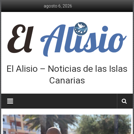
Saltar
agosto 6, 2026
al
contenido
El Alisio – Noticias de las Islas
Canarias