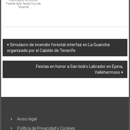
municipios turísticos.
Fuente: Ayto. Santa Cruz de
Tenerife
Navegación
Simulacro de incendio forestal-interfaz en La Guancha
organizado por el Cabildo de Tenerife
de
entradas
Fiestas en honor a San Isidro Labrador en Epina,
Vallehermoso
Aviso legal
Política de Privacidad y Cookies