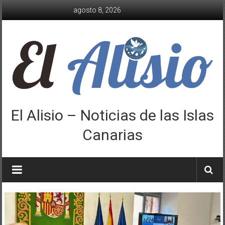
Saltar
agosto 8, 2026
al
contenido
El Alisio – Noticias de las Islas
Canarias