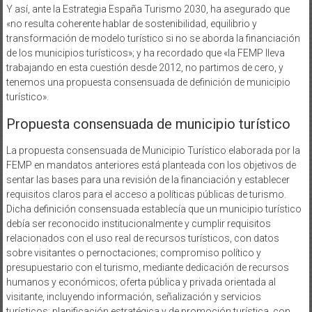
Y así, ante la Estrategia España Turismo 2030, ha asegurado que
«no resulta coherente hablar de sostenibilidad, equilibrio y
transformación de modelo turístico si no se aborda la financiación
de los municipios turísticos»; y ha recordado que «la FEMP lleva
trabajando en esta cuestión desde 2012, no partimos de cero, y
tenemos una propuesta consensuada de definición de municipio
turístico».
Propuesta consensuada de municipio turístico
La propuesta consensuada de Municipio Turístico elaborada por la
FEMP en mandatos anteriores está planteada con los objetivos de
sentar las bases para una revisión de la financiación y establecer
requisitos claros para el acceso a políticas públicas de turismo.
Dicha definición consensuada establecía que un municipio turístico
debía ser reconocido institucionalmente y cumplir requisitos
relacionados con el uso real de recursos turísticos, con datos
sobre visitantes o pernoctaciones; compromiso político y
presupuestario con el turismo, mediante dedicación de recursos
humanos y económicos; oferta pública y privada orientada al
visitante, incluyendo información, señalización y servicios
turísticos; planificación estratégica y de promoción turística, con