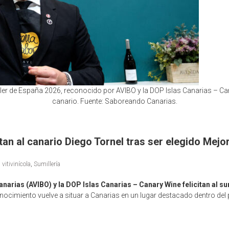
ller de España 2026, reconocido por AVIBO y la DOP Islas Canarias – C
canario. Fuente: Saboreando Canarias.
itan al canario Diego Tornel tras ser elegido Mej
vitivinícola
,
Sumillería
narias (AVIBO) y la DOP Islas Canarias – Canary Wine felicitan al 
nocimiento vuelve a situar a Canarias en un lugar destacado dentro del