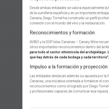
Desde ambas entidades se valora especialmente la t
de la sumillería española y en un importante embaja
Canaria, Diego Tornel ha construido un perfil prof
conexión con el mundo del vino y la restauración.
Reconocimientos y formación
AVIBO y la DOP Islas Canarias – Canary Wine recue
otros importantes reconocimientos dentro del ámbit
para todo el sector vitivinícola del archipiélago. 
que hay detrás de cada bodega y cada territorio”
Impulso a la formación y proyección v
Las entidades destacan además su apuesta por la fo
Canarias, una iniciativa orientada a fortalecer el con
reconocimientos como el logrado por Diego Tornel co
y profesionales capaces de comunicar esa riqueza d