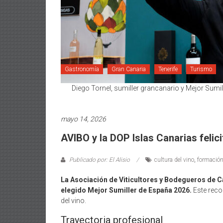
Gastronomía
Gran Canaria
Tenerife
Turismo
Diego Tornel, sumiller grancanario y Mejor Sumi
mayo 14, 2026
AVIBO y la DOP Islas Canarias felic
Publicado por: El Alisio
cultura del vino
,
formación 
La Asociación de Viticultores y Bodegueros de Ca
elegido Mejor Sumiller de España 2026.
Este reco
del vino.
Trayectoria profesional