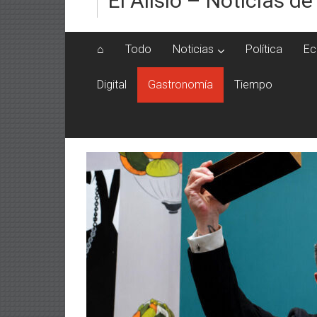
El Alisio – Noticias de
⌂
Todo
Noticias
Política
Ec
Digital
Gastronomía
Tiempo