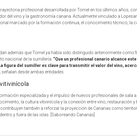
rayectoria profesional desarrollada por Tornel en los últimos años, co
dor del vino y la gastronomía canaria. Actualmente vinculado a Lopesan
esional marcado por la formación continua, el conocimiento técnico, l
rdan además que Tornel ya había sido distinguido anteriormente como 
o nacional de la sumillería.
“Que un profesional canario alcance est
La figura del sumiller es clave para transmitir el valor del vino, ace
,
señalan desde ambas entidades.
itivinícola
rmación especializada y el impulso de nuevos profesionales de sala a 
ocimiento, la cultura vitivinícola y la conexión entre vino, restauración y
ntribuyen también a reforzar la proyección de Canarias como territorio 
entro y fuera de las islas. [Saboreando Canarias]