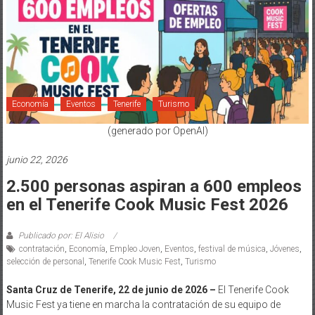
Economía
Eventos
Tenerife
Turismo
(generado por OpenAI)
junio 22, 2026
2.500 personas aspiran a 600 empleos
en el Tenerife Cook Music Fest 2026
Publicado por: El Alisio
contratación
,
Economía
,
Empleo Joven
,
Eventos
,
festival de música
,
Jóvenes
,
selección de personal
,
Tenerife Cook Music Fest
,
Turismo
Santa Cruz de Tenerife, 22 de junio de 2026 –
El Tenerife Cook
Music Fest ya tiene en marcha la contratación de su equipo de