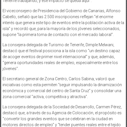
Tenerife trabajando, y ese impacto se queda aquí”.
El viceconsejero de Presidencia del Gobierno de Canarias, Alfonso
Cabello, señaló que las 2.500 inscripciones reflejan “el enorme
interés que genera este tipo de eventos entre la población activa de la
isla” y recordó que, para la mayoría de los jóvenes seleccionados,
supone “la primera toma de contacto con el mercado laboral”.
La consejera delegada de Turismo de Tenerife, Dimple Melwani,
destacó que el festival posiciona a la isla como “un destino capaz
de acoger eventos de primer nivel internacional” y que, además,
“genera oportunidades reales de empleo, especialmente entre los
jóvenes”.
El secretario general de Zona Centro, Carlos Sabina, valoró que
iniciativas como esta permiten “seguir impulsando la dinamización
económica y comercial del centro de Santa Cruz” y consolidar una
zona comercial “activa, competitiva y atractiva”.
La consejera delegada de la Sociedad de Desarrollo, Carmen Pérez,
destacó que, a través de su Agencia de Colocación, el propósito es
“convertir los grandes eventos que se celebran en la ciudad en
motores directos de empleo” y “tender puentes reales entre el tejido