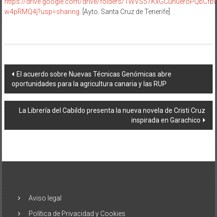
https://drive.google.com/drive/folders/1WVS57KxGCunueroPQbCfb
w4pRMQ4j?usp=sharing
. [Ayto. Santa Cruz de Tenerife]
Navegación
El acuerdo sobre Nuevas Técnicas Genómicas abre
oportunidades para la agricultura canaria y las RUP
de
entradas
La Librería del Cabildo presenta la nueva novela de Cristi Cruz
inspirada en Garachico
Aviso legal
Política de Privacidad y Cookies