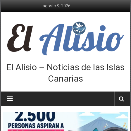
Saltar
agosto 9, 2026
al
contenido
El Alisio – Noticias de las Islas
Canarias