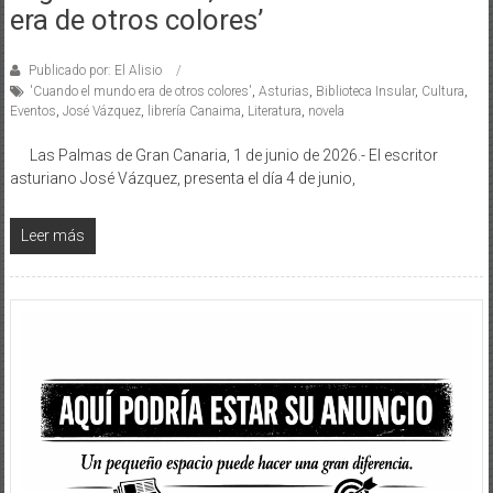
era de otros colores’
Publicado por: El Alisio
'Cuando el mundo era de otros colores'
,
Asturias
,
Biblioteca Insular
,
Cultura
,
Eventos
,
José Vázquez
,
librería Canaima
,
Literatura
,
novela
Las Palmas de Gran Canaria, 1 de junio de 2026.- El escritor
asturiano José Vázquez, presenta el día 4 de junio,
Leer más