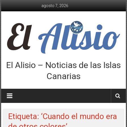
Saltar
agosto 7, 2026
al
contenido
El Alisio – Noticias de las Islas
Canarias
Etiqueta: ‘Cuando el mundo era
de otros colores’